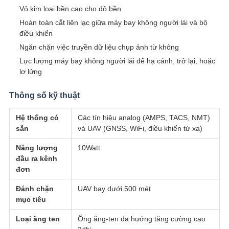
Vỏ kim loại bền cao cho độ bền
Hoàn toàn cắt liên lạc giữa máy bay không người lái và bộ
điều khiển
Ngăn chặn việc truyền dữ liệu chụp ảnh từ không
Lực lượng máy bay không người lái để hạ cánh, trở lại, hoặc
lơ lửng
Thông số kỹ thuật
Hệ thống có
Các tín hiệu analog (AMPS, TACS, NMT)
sẵn
và UAV (GNSS, WiFi, điều khiển từ xa)
Năng lượng
10Watt
đầu ra kênh
đơn
Đánh chặn
UAV bay dưới 500 mét
mục tiêu
Loại ăng ten
Ống ăng-ten đa hướng tăng cường cao