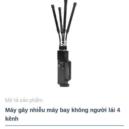
HỆ
CHÚNG
TÔI
TIN
TỨC
CÁC
TRƯỜNG
HỢP
Mô tả sản phẩm
YÊU
Máy gây nhiễu máy bay không người lái 4
CẦU
kênh
BÁO