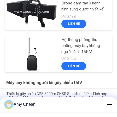
Drone cầm tay 9 kênh
hình súng được thiết kế
để tăng cường an ninh tại
MOQ:1set
các khu vực nhạy cảm
LIÊN HỆ
với khoảng cách gây
nhiễu 2000m
Hệ thống phòng thủ
chống máy bay không
người lái 7-15KM
Backpack GPS Spoofing
MOQ:1set
LIÊN HỆ
Máy bay không người lái gây nhiễu UAV
Thiết bị gây nhiễu GPS 5000m GNSS Spoofer có Pin Tích hợp
để Chống Máy bay không người lái với Phần mềm Điều khiển
Amy Cheah
UAV-J2020 Series 160MHz 230W Hệ thống UAV chống phát
hiện phổ