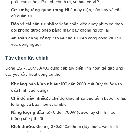
phủ, các cuộc biểu tình chính trị, và bảo vệ VIP
Cơ sở hạ tầng quan trọng:
Nhà máy điện, sân bay và căn
cứ quân sự
Bảo vệ tài sản tư nhân:
Ngăn chặn việc quay phim và theo
dõi không được phép bằng máy bay không người lái
An toàn công cộng:
Bảo vệ các sự kiện công cộng và khu
vực đông người
Tùy chọn tùy chỉnh
Dòng EST-710/750/700 cung cấp tùy biến linh hoạt để đáp ứng
các yêu cầu hoạt động cụ thể:
Khoảng bán kính nhiễu:
100 đến 2000 mét (tùy thuộc vào
cấu hình cuối cùng)
Chế độ gây nhiễu:
5 chế độ khác nhau bao gồm buộc trở lại,
lơ lửng, và báo hiệu scramble
Năng lượng đầu ra:
40 đến 700W (được tùy chỉnh theo
thông số kỹ thuật)
Kích thước:
Khoảng 390x340x60mm (tùy thuộc vào hình