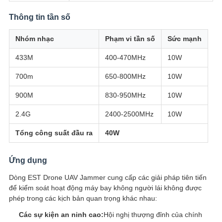
Thông tin tần số
Nhóm nhạc
Phạm vi tần số
Sức mạnh
433M
400-470MHz
10W
700m
650-800MHz
10W
900M
830-950MHz
10W
2.4G
2400-2500MHz
10W
Tổng công suất đầu ra
40W
Ứng dụng
Dòng EST Drone UAV Jammer cung cấp các giải pháp tiên tiến
để kiểm soát hoạt động máy bay không người lái không được
phép trong các kịch bản quan trọng khác nhau:
Các sự kiện an ninh cao:
Hội nghị thượng đỉnh của chính