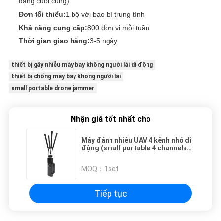
dạng cuối cùng)
Đơn tối thiểu:
1 bộ với bao bì trung tính
Khả năng cung cấp:
800 đơn vị mỗi tuần
Thời gian giao hàng:
3-5 ngày
thiết bị gây nhiễu máy bay không người lái di động
thiết bị chống máy bay không người lái
small portable drone jammer
Nhận giá tốt nhất cho
Máy đánh nhiễu UAV 4 kênh nhỏ di
động (small portable 4 channels
drone UAV Jammer incorporating
Jamming range 50-500 meters)
MOQ：
1set
Công nghệ để giảm thiểu mối đe
dọa UAV
Tiếp tục