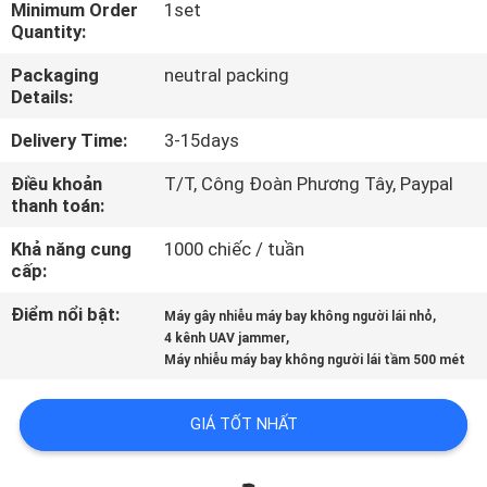
Minimum Order
1set
TÔI
Quantity:
Packaging
neutral packing
THAM
Details:
QUAN
Delivery Time:
3-15days
NHÀ
Điều khoản
T/T, Công Đoàn Phương Tây, Paypal
MÁY
thanh toán:
Khả năng cung
1000 chiếc / tuần
KIỂM
cấp:
SOÁT
Điểm nổi bật:
,
Máy gây nhiễu máy bay không người lái nhỏ
,
CHẤT
4 kênh UAV jammer
Máy nhiễu máy bay không người lái tầm 500 mét
LƯỢNG
GIÁ TỐT NHẤT
LIÊN