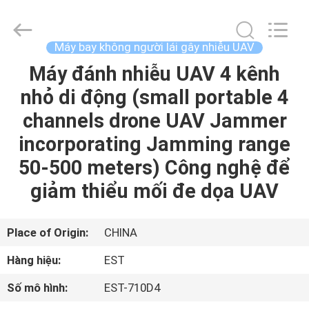
Copyright
©
2011
-
2026
Máy bay không người lái gây nhiễu UAV
EASTLONGE
ELECTRONICS(HK)
CO.,LTD.
Máy đánh nhiễu UAV 4 kênh
TRANG
All
Rights
nhỏ di động (small portable 4
CHỦ
Reserved.
channels drone UAV Jammer
CÁC
incorporating Jamming range
SẢN
50-500 meters) Công nghệ để
PHẨM
giảm thiểu mối đe dọa UAV
VIDEO
Place of Origin:
CHINA
Hàng hiệu:
EST
VỀ
Số mô hình:
EST-710D4
CHÚNG