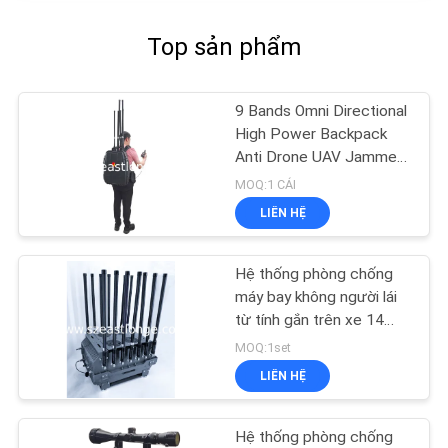
Top sản phẩm
9 Bands Omni Directional
High Power Backpack
Anti Drone UAV Jammer
với điều khiển từ xa có
MOQ:1 CÁI
dây
LIÊN HỆ
Hệ thống phòng chống
máy bay không người lái
từ tính gắn trên xe 14
kênh, Nguồn điện AC
MOQ:1set
220V DC 24V, Chống
LIÊN HỆ
Drone FPV cho các biện
pháp an ninh nâng cao
Hệ thống phòng chống