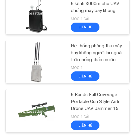
GIÁ
6 kênh 3000m cho UAV
chống máy bay không
21
người lái với định vị GPS
MOQ:1 CÁI
SƠ
giả và gây nhiễu siêu
Trình gây nhiễu ghi
LIÊN HỆ
mạnh
ĐỒ
âm
TRANG
Hệ thống phòng thủ máy
bay không người lái ngoài
WEB
trời chống thấm nước
thiết bị chống máy bay
MOQ:1
PRIVACY
không người lái hệ thống
LIÊN HỆ
47
phòng thủ máy bay không
POLICY
người lái EST-710G3
6 Bands Full Coverage
Bộ gây nhiễu 5G
Portable Gun Style Anti
Drone UAV Jammer 1500
mét Khoảng cách gây
MOQ:1 CÁI
nhiễu
LIÊN HỆ