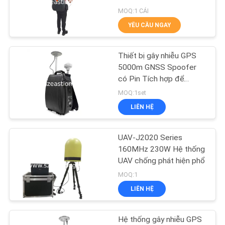
HỆ
với điều khiển từ xa có
MOQ:1 CÁI
CHÚNG
dây
YÊU CẦU NGAY
TÔI
74
Bộ gây nhiễu tín hiệu
Thiết bị gây nhiễu GPS
TIN
5000m GNSS Spoofer
GPS
có Pin Tích hợp để
TỨC
Chống Máy bay không
MOQ:1set
người lái với Phần mềm
LIÊN HỆ
CÁC
Điều khiển
TRƯỜNG
UAV-J2020 Series
39
HỢP
160MHz 230W Hệ thống
Điều khiển từ xa gây
UAV chống phát hiện phổ
MOQ:1
YÊU
nhiễu
LIÊN HỆ
CẦU
BÁO
Hệ thống gây nhiễu GPS