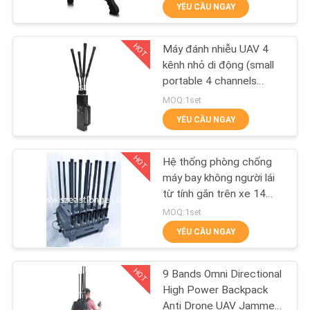
các khu vực nhạy cảm
YÊU CẦU NGAY
TÔI
với khoảng cách gây
nhiễu 2000m
HOT
Máy đánh nhiễu UAV 4
THAM
38
kênh nhỏ di động (small
QUAN
portable 4 channels
Máy bay không
drone UAV Jammer
NHÀ
MOQ:1set
người lái gây nhiễu
incorporating Jamming
YÊU CẦU NGAY
MÁY
range 50-500 meters)
UAV
Công nghệ để giảm thiểu
HOT
mối đe dọa UAV
Hệ thống phòng chống
KIỂM
máy bay không người lái
SOÁT
từ tính gắn trên xe 14
38
kênh, Nguồn điện AC
MOQ:1set
CHẤT
220V DC 24V, Chống
Công suất cao gây
YÊU CẦU NGAY
LƯỢNG
Drone FPV cho các biện
pháp an ninh nâng cao
nhiễu
HOT
9 Bands Omni Directional
LIÊN
High Power Backpack
Anti Drone UAV Jammer