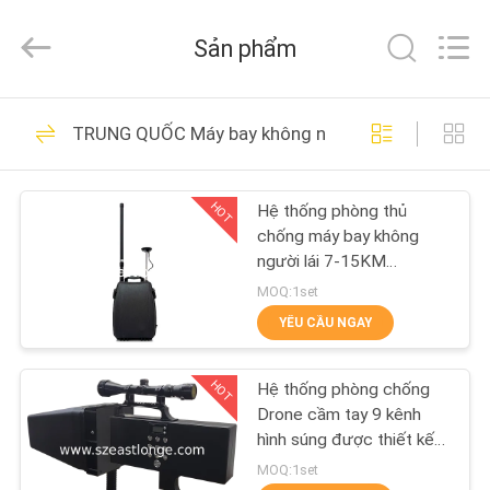
Copyright
©
2011
Sản phẩm
-
2026
EASTLONGE
ELECTRONICS(HK)
CO.,LTD.
TRANG
161
All
TRUNG QUỐC Máy bay không người lái gây nhiễu U
Rights
CHỦ
Reserved.
Bộ gây nhiễu tín hiệu
điện thoại di động
HOT
Hệ thống phòng thủ
CÁC
chống máy bay không
SẢN
người lái 7-15KM
Backpack GPS Spoofing
PHẨM
MOQ:1set
YÊU CẦU NGAY
89
VIDEO
Máy làm nhiễu điện
HOT
Hệ thống phòng chống
Drone cầm tay 9 kênh
VỀ
thoại di động
hình súng được thiết kế
để tăng cường an ninh tại
CHÚNG
MOQ:1set