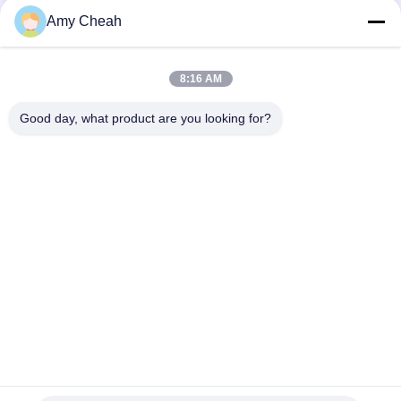
128
Amy Cheah
Mô-đun khuếch đại
điện
8:16 AM
Good day, what product are you looking for?
Danh mục phổ biến
Tất cả
các
Bộ Gây Nhiễu Tín 
Máy Làm Nhiễu Điện 
33
Hiệu Điện Thoại Di 
Thoại Di Động
Phụ kiện truyền
Động
Máy Bay Không 
Công Suất Cao Gây 
thông
Người Lái Gây Nhiễu 
Nhiễu
UAV
Bộ Gây Nhiễu Tín 
Điều Khiển Từ Xa 
Hiệu GPS
Gây Nhiễu
Trình Gây Nhiễu Ghi 
Bộ Gây Nhiễu 5G
Âm