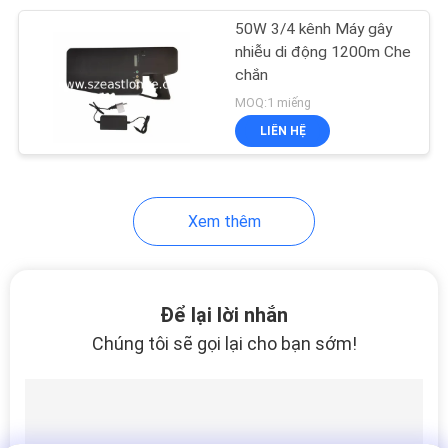
50W 3/4 kênh Máy gây
28
nhiễu di động 1200m Che
Phân tích phát hiện
chắn
MOQ:1 miếng
tín hiệu
LIÊN HỆ
Xem thêm
15
Mạng truyền thông
Để lại lời nhắn
không dây
Chúng tôi sẽ gọi lại cho bạn sớm!