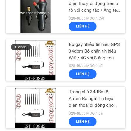
GIÁ
điện thoại di động trên ô
tô với công tắc / Ăng ten
21
Omni
$28-40/pc MOQ:1 CÁI
SƠ
Trình gây nhiễu ghi
LIÊN HỆ
ĐỒ
âm
TRANG
Bộ gây nhiễu tín hiệu GPS
34dbm Bộ chặn tín hiệu
WEB
Wifi / 4G với 8 ăng-ten
$28-40/pc MOQ:1 cái
PRIVACY
LIÊN HỆ
47
POLICY
Trong nhà 34dBm 8
Bộ gây nhiễu 5G
Anten Bộ ngắt tín hiệu
điện thoại di động cho
trường học
$28-40/pc MOQ:1 cái
LIÊN HỆ