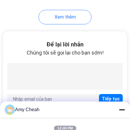
28
Xem thêm
Phân tích phát hiện
tín hiệu
Để lại lời nhắn
Chúng tôi sẽ gọi lại cho bạn sớm!
15
Mạng truyền thông
không dây
Amy Cheah
12:40 PM