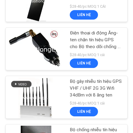
HỆ
1600MHZ
$28-40/pc MOQ:1 CÁI
CHÚNG
LIÊN HỆ
TÔI
74
Bộ gây nhiễu tín hiệu
Điện thoại di động Ăng-
TIN
ten chặn tín hiệu GPS
GPS
cho Bộ theo dõi chống ô
TỨC
tô
$28-40/pc MOQ:1 cái
LIÊN HỆ
CÁC
TRƯỜNG
Bộ gây nhiễu tín hiệu GPS
39
HỢP
VHF / UHF 2G 3G Wifi
Điều khiển từ xa gây
34dBm với 8 ăng ten
$28-40/pc MOQ:1 cái
YÊU
nhiễu
LIÊN HỆ
CẦU
BÁO
Bộ chống nhiễu tín hiệu