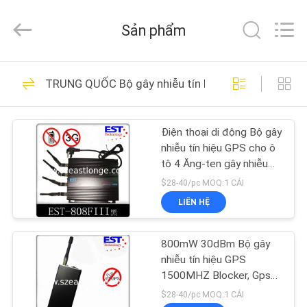
Copyright
©
2011
Sản phẩm
-
2026
EASTLONGE
ELECTRONICS(HK)
CO.,LTD.
TRANG
161
All
TRUNG QUỐC Bộ gây nhiễu tín hiệu GPS
Rights
CHỦ
Reserved.
Bộ gây nhiễu tín hiệu
điện thoại di động
Điện thoại di động Bộ gây
CÁC
nhiễu tín hiệu GPS cho ô
SẢN
tô 4 Ăng-ten gây nhiễu
phạm vi 1-20m
PHẨM
$28-40/pc MOQ:1 CÁI
LIÊN HỆ
89
VIDEO
Máy làm nhiễu điện
800mW 30dBm Bộ gây
nhiễu tín hiệu GPS
VỀ
thoại di động
1500MHZ Blocker, Gps
Jammer
CHÚNG
$28-40/pc MOQ:1 CÁI