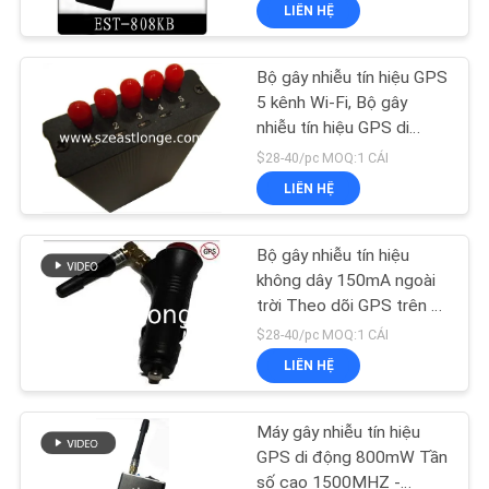
LIÊN HỆ
TÔI
Bộ gây nhiễu tín hiệu GPS
THAM
38
5 kênh Wi-Fi, Bộ gây
QUAN
nhiễu tín hiệu GPS di
Máy bay không
động 30dBm
NHÀ
$28-40/pc MOQ:1 CÁI
người lái gây nhiễu
LIÊN HỆ
MÁY
UAV
Bộ gây nhiễu tín hiệu
KIỂM
không dây 150mA ngoài
SOÁT
trời Theo dõi GPS trên ô
38
tô với công tắc
$28-40/pc MOQ:1 CÁI
CHẤT
Công suất cao gây
LIÊN HỆ
LƯỢNG
nhiễu
Máy gây nhiễu tín hiệu
LIÊN
GPS di động 800mW Tần
số cao 1500MHZ -