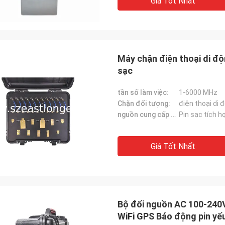
Giá Tốt Nhất
Máy chặn điện thoại di đ
sạc
tần số làm việc:
1-6000 MHz
Chặn đối tượng:
điện thoại di đ
nguồn cung cấp điện:
Pin sạc tích h
Giá Tốt Nhất
Bộ đổi nguồn AC 100-240V
WiFi GPS Báo động pin yế