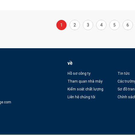
1
2
3
4
5
6
về
Hồ sơ công ty
Tin tức
Tham quan nhà máy
Các trườn
Kiểm soát chất lượng
Sơ đồ tra
Liên hệ chúng tôi
Chính sác
ge.com