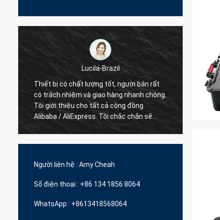
Lucila-Brazil
Hamadivo-Pháp
hất lượng tốt, người bán rất
ệm và giao hàng nhanh chóng.
Người bán tốt nhất, giao dịch tố
u cho tất cả cộng đồng
gian giao hàng nhanh chóng
Express. Tôi chắc chắn sẽ
n vị hơn.
Người liên hệ :
Amy Cheah
Số điện thoại :
+86 134 1856 8064
WhatsApp :
+8613418568064