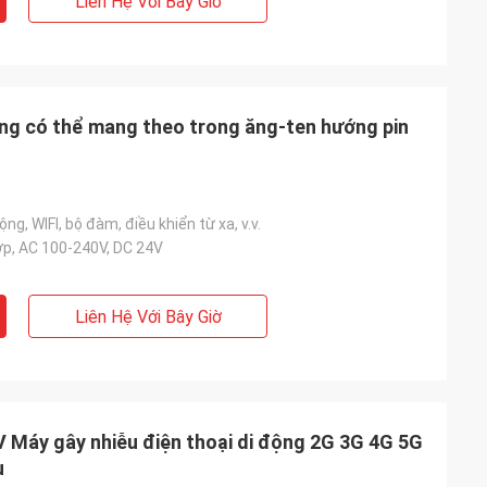
Liên Hệ Với Bây Giờ
ộng có thể mang theo trong ăng-ten hướng pin
ộng, WIFI, bộ đàm, điều khiển từ xa, v.v.
ợp, AC 100-240V, DC 24V
Liên Hệ Với Bây Giờ
 Máy gây nhiễu điện thoại di động 2G 3G 4G 5G
u