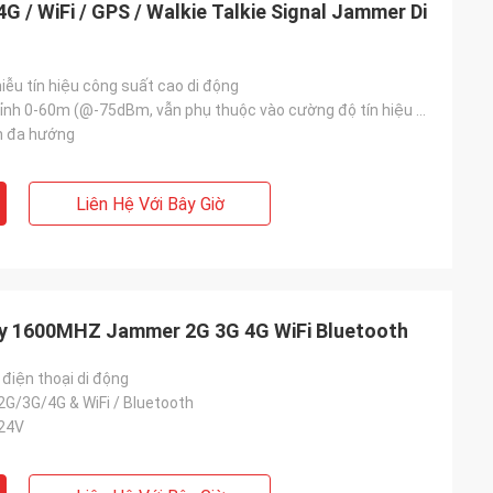
G / WiFi / GPS / Walkie Talkie Signal Jammer Di
hiễu tín hiệu công suất cao di động
Có thể điều chỉnh 0-60m (@-75dBm, vẫn phụ thuộc vào cường độ tín hiệu ở khu vực nhất định)
n đa hướng
Liên Hệ Với Bây Giờ
tay 1600MHZ Jammer 2G 3G 4G WiFi Bluetooth
điện thoại di động
2G/3G/4G & WiFi / Bluetooth
24V