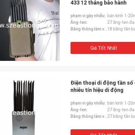
433 12 tháng bảo hành
phạm vi gây nhiễu:
bán kính 1-20
Ăng-ten:
27 ăng-ten đ
Băng thông làm việc (MHz):
Giá Tốt Nhất
Điện thoại di động tần 
nhiễu tín hiệu di động
phạm vi gây nhiễu:
bán kính 1-20
Ăng-ten:
27 ăng-ten đ
Băng thông làm việc (MHz):