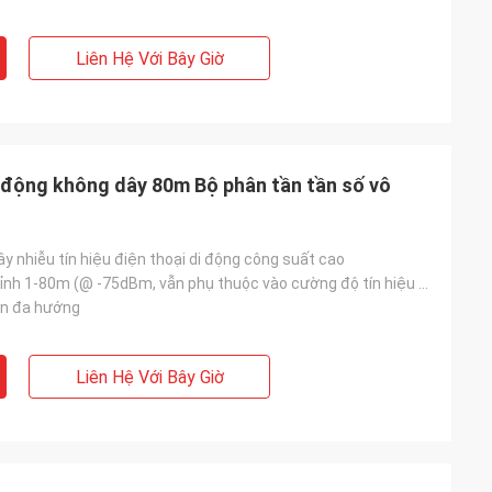
Liên Hệ Với Bây Giờ
i động không dây 80m Bộ phân tần tần số vô
ây nhiễu tín hiệu điện thoại di động công suất cao
Có thể điều chỉnh 1-80m (@ -75dBm, vẫn phụ thuộc vào cường độ tín hiệu trong khu vực nhất định)
en đa hướng
Liên Hệ Với Bây Giờ