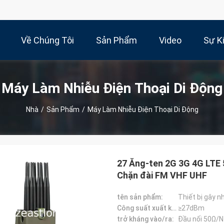
Về Chúng Tôi
Sản Phẩm
Video
Sự K
Máy Làm Nhiễu Điện Thoại Di Động
Nhà
/
Sản Phẩm
/
Máy Làm Nhiễu Điện Thoại Di Động
27 Ăng-ten 2G 3G 4G LTE 
Chặn đài FM VHF UHF
tên sản phẩm:
Thiết bị gây n
Công suất xuất khẩu (Po):
≥27dBm
trở kháng vào/ra:
Đầu nối 50Ω/N