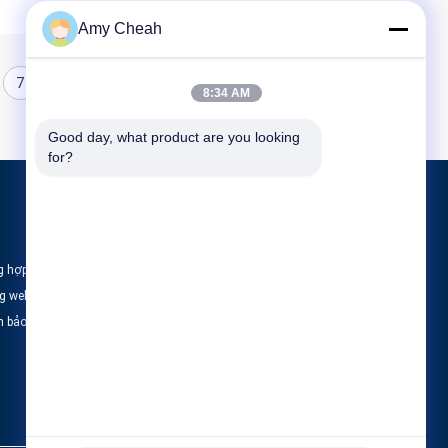
Amy Cheah
7
8
8:34 AM
Good day, what product are you looking 
for?
Sản phẩm
Bộ gây nhiễu tín hiệu điện thoại di động
g hợp
Máy làm nhiễu điện thoại di động
ng web
Máy bay không người lái gây nhiễu UAV
h bảo mật
Tất cả danh mục