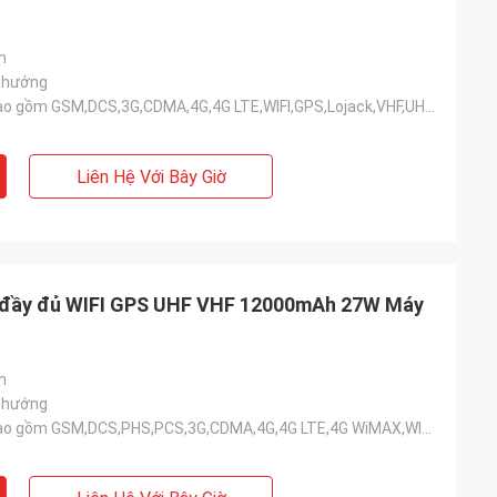
m
a hướng
18 băng tần bao gồm GSM,DCS,3G,CDMA,4G,4G LTE,WIFI,GPS,Lojack,VHF,UHF,315.433, v.v.
Liên Hệ Với Bây Giờ
số đầy đủ WIFI GPS UHF VHF 12000mAh 27W Máy
m
a hướng
27 băng tần bao gồm GSM,DCS,PHS,PCS,3G,CDMA,4G,4G LTE,4G WiMAX,WIFI,GPS,Lojack,VHF,UHF,315,433...v.v