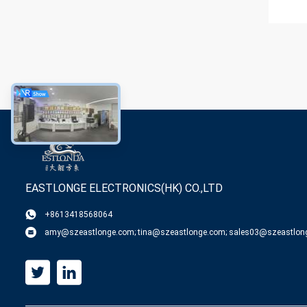
EASTLONGE ELECTRONICS(HK) CO.,LTD
+8613418568064
amy@szeastlonge.com; tina@szeastlonge.com; sales03@szeastlon