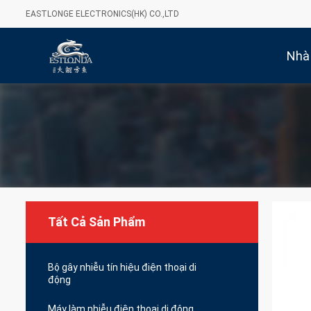
EASTLONGE ELECTRONICS(HK) CO.,LTD
Nhà
Tất Cả Sản Phẩm
Bộ gây nhiễu tín hiệu điện thoại di
động
Máy làm nhiễu điện thoại di động