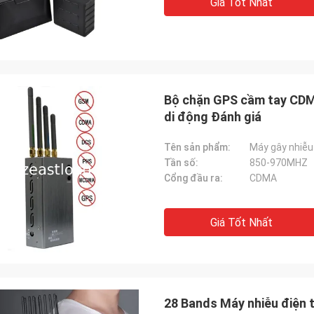
Giá Tốt Nhất
Bộ chặn GPS cầm tay CDMA
di động Đánh giá
Tên sản phẩm:
Máy gây nhiễu 
Tần số:
850-970MHZ
Cổng đầu ra:
CDMA
Giá Tốt Nhất
28 Bands Máy nhiễu điện 