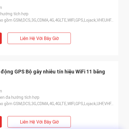
m
 hướng tích hợp
10 băng tần bao gồm GSM,DCS,3G,CDMA,4G,4GLTE,WIFI,GPS,Lojack,VHF,UHF,315.433, v.v.
Liên Hệ Với Bây Giờ
i động GPS Bộ gây nhiễu tín hiệu WiFi 11 băng
m
ten đa hướng tích hợp
10 băng tần bao gồm GSM,DCS,3G,CDMA,4G,4GLTE,WIFI,GPS,Lojack,UHF,VHF,315,433,868, v.v.
Liên Hệ Với Bây Giờ