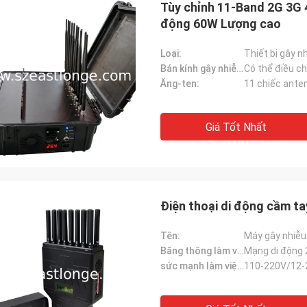
Tùy chỉnh 11-Band 2G 3G 4
động 60W Lượng cao
Loại:
Thiết bị gây n
Bán kính gây nhiễu:
Ăng-ten:
11 chiếc ante
Lance-Canada
Giá Tốt Nhất
t và thời
vận chuyển nhanh chóng và không có vấn
đề
Điện thoại di động cầm 
Tên:
Máy gây nhiễu 
Băng thông làm việc (MHz):
Mạng di động 
sức mạnh làm việc:
110-220V/12-