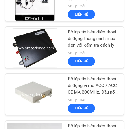
HỆ
MOQ:1 CÁI
CHÚNG
LIÊN HỆ
TÔI
Bộ lặp tín hiệu điện thoại
TIN
di động thông minh màu
đen với kiểm tra cách ly
TỨC
MOQ:1 CÁI
LIÊN HỆ
CÁC
TRƯỜNG
Bộ lặp tín hiệu điện thoại
HỢP
di động vi mô AGC / AGC
CDMA 800MHz, Đầu nối
SMA
MOQ:1 CÁI
YÊU
LIÊN HỆ
CẦU
BÁO
Bộ lặp tín hiệu điện thoại