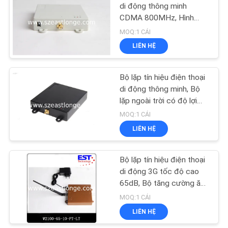
GIÁ
di động thông minh
CDMA 800MHz, Hình
ALC tốc độ cao
MOQ:1 CÁI
SƠ
LIÊN HỆ
ĐỒ
TRANG
Bộ lặp tín hiệu điện thoại
di động thông minh, Bộ
WEB
lặp ngoài trời có độ lợi
cao ≥ 65dB
MOQ:1 CÁI
PRIVACY
LIÊN HỆ
POLICY
Bộ lặp tín hiệu điện thoại
di động 3G tốc độ cao
65dB, Bộ tăng cường ăng
ten ngoài trời
MOQ:1 CÁI
LIÊN HỆ