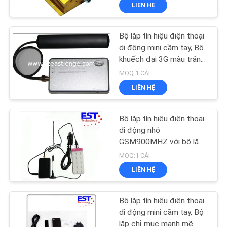
LIÊN HỆ
TÔI
Bộ lặp tín hiệu điện thoại
THAM
di động mini cầm tay, Bộ
QUAN
khuếch đại 3G màu trắng
cho du lịch
NHÀ
MOQ:1 CÁI
LIÊN HỆ
MÁY
Bộ lặp tín hiệu điện thoại
KIỂM
di động nhỏ
SOÁT
GSM900MHZ với bộ lặp
nguồn điện
MOQ:1 CÁI
CHẤT
LIÊN HỆ
LƯỢNG
Bộ lặp tín hiệu điện thoại
LIÊN
di động mini cầm tay, Bộ
lặp chỉ mục mạnh mẽ