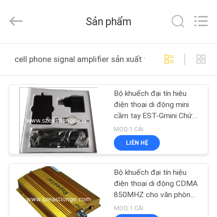
Copyright
©
2011
Sản phẩm
-
2026
EASTLONGE
ELECTRONICS(HK)
CO.,LTD.
TRANG
All
cell phone signal amplifier sản xuất trực tuyến
Rights
CHỦ
Reserved.
Bộ khuếch đại tín hiệu
CÁC
điện thoại di động mini
SẢN
cầm tay EST-Gmini Chức
năng kiểm tra cách ly
PHẨM
MOQ:1 CÁI
LIÊN HỆ
VIDEO
Bộ khuếch đại tín hiệu
điện thoại di động CDMA
VỀ
850MHZ cho văn phòng,
824—849MHZ Đường lên
CHÚNG
MOQ:1 CÁI