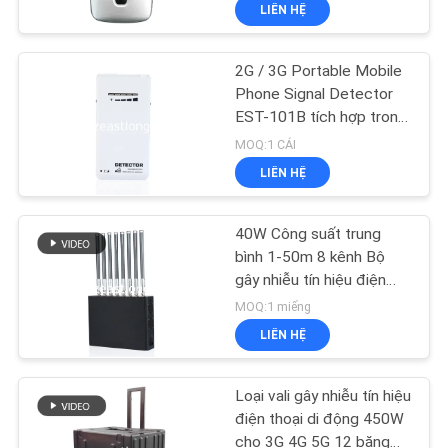
LIÊN HỆ
TÔI
2G / 3G Portable Mobile
THAM
Phone Signal Detector
QUAN
EST-101B tích hợp trong
ăng ten
NHÀ
MOQ:1 CÁI
LIÊN HỆ
MÁY
40W Công suất trung
KIỂM
bình 1-50m 8 kênh Bộ
SOÁT
gây nhiễu tín hiệu điện
thoại di động cho nhà tù
MOQ:1 miếng
CHẤT
LIÊN HỆ
LƯỢNG
Loại vali gây nhiễu tín hiệu
LIÊN
điện thoại di động 450W
cho 3G 4G 5G 12 băng