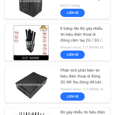
HỆ
tần
MOQ:1 miếng
CHÚNG
LIÊN HỆ
TÔI
8 băng tần Bộ gây nhiễu
TIN
tín hiệu điện thoại di
động cầm tay 2G / 3G /
TỨC
4G / Bộ chặn Wifi
Western Union, T/T,PAYPAL MOQ:1 CÁI
AC110V-240V
LIÊN HỆ
CÁC
TRƯỜNG
Phân tích phát hiện tín
HỢP
hiệu điện thoại di động
5G NR thụ động để bắt
và định vị mục tiêu
Western Union, T/T,PAYPAL MOQ:1 cái
YÊU
LIÊN HỆ
CẦU
BÁO
Bộ gây nhiễu tín hiệu điện