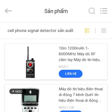
Copyright
©
2011
Sản phẩm
-
2026
EASTLONGE
ELECTRONICS(HK)
CO.,LTD.
TRANG
All
cell phone signal detector sản xuất trực tuyến
Rights
CHỦ
Reserved.
10m 1200mAh 1-
CÁC
8000MHz Máy dò RF
SẢN
cầm tay Máy dò tín hiệu
điện thoại di động
PHẨM
MOQ:1
LIÊN HỆ
VIDEO
Máy dò tín hiệu điện thoại
di động 7 kênh Quét tín
VỀ
hiệu điện thoại di động ở
chế độ chờ Tích hợp pin
CHÚNG
MOQ:1 CÁI