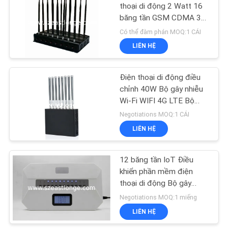
GIÁ
thoại di động 2 Watt 16
băng tần GSM CDMA 3G
4G GPS Tín hiệu WiFi
Có thể đàm phán MOQ:1 CÁI
SƠ
EST-502F16
LIÊN HỆ
ĐỒ
TRANG
Điện thoại di động điều
chỉnh 40W Bộ gây nhiễu
WEB
Wi-Fi WIFI 4G LTE Bộ
chặn tín hiệu CDMA EST-
Negotiations MOQ:1 CÁI
PRIVACY
505F8
LIÊN HỆ
POLICY
12 băng tần IoT Điều
khiển phần mềm điện
thoại di động Bộ gây
nhiễu tín hiệu Wifi được
Negotiations MOQ:1 miếng
tích hợp trong ăng-ten
LIÊN HỆ
với màn hình LCD