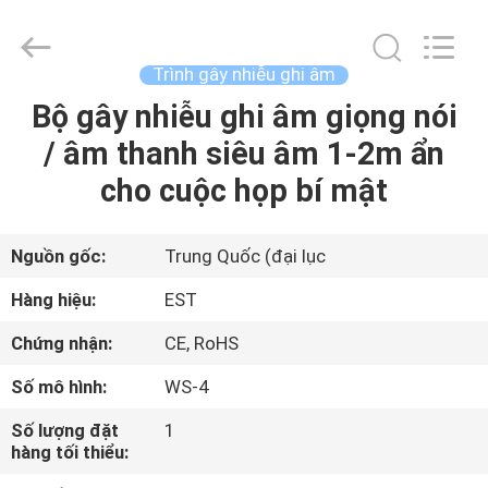
Copyright
©
2011
-
2026
Trình gây nhiễu ghi âm
EASTLONGE
ELECTRONICS(HK)
CO.,LTD.
Bộ gây nhiễu ghi âm giọng nói
TRANG
All
Rights
/ âm thanh siêu âm 1-2m ẩn
CHỦ
Reserved.
cho cuộc họp bí mật
CÁC
SẢN
Nguồn gốc:
Trung Quốc (đại lục
PHẨM
Hàng hiệu:
EST
Chứng nhận:
CE, RoHS
VIDEO
Số mô hình:
WS-4
VỀ
Số lượng đặt
1
hàng tối thiểu:
CHÚNG