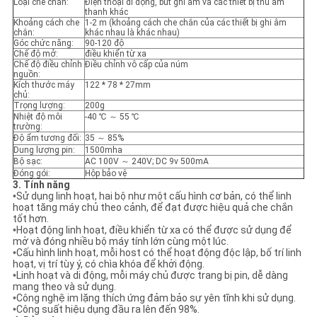
Loại che chắn:
Điện thoại di động, bút ghi âm và các thiết bị thu âm
thanh khác
Khoảng cách che
1-2 m (khoảng cách che chắn của các thiết bị ghi âm
chắn:
khác nhau là khác nhau)
Góc chức năng:
90-120 độ
Chế độ mở:
điều khiển từ xa
Chế độ điều chỉnh
Điều chỉnh vô cấp của núm
nguồn:
Kích thước máy
122 * 78 * 27mm
chủ:
Trọng lượng:
200g
Nhiệt độ môi
-40 ℃ ～ 55 ℃
trường:
Độ ẩm tương đối:
35 ～ 85%
Dung lượng pin:
1500mha
Bộ sạc:
AC 100V ～ 240V; DC 9v 500mA
Đóng gói:
Hộp bảo vệ
3. Tính năng
•
Sử dụng linh hoạt, hai bộ như một cấu hình cơ bản, có thể linh
hoạt tăng máy chủ theo cảnh, để đạt được hiệu quả che chắn
tốt hơn.
•
Hoạt động linh hoạt, điều khiển từ xa có thể được sử dụng để
mở và đóng nhiều bộ máy tính lớn cùng một lúc.
•
Cấu hình linh hoạt, mỗi host có thể hoạt động độc lập, bố trí linh
hoạt, vị trí tùy ý, có chìa khóa để khởi động.
•
Linh hoạt và di động, mỗi máy chủ được trang bị pin, dễ dàng
mang theo và sử dụng.
•
Công nghệ im lặng thích ứng đảm bảo sự yên tĩnh khi sử dụng.
•
Công suất hiệu dụng đầu ra lên đến 98%.