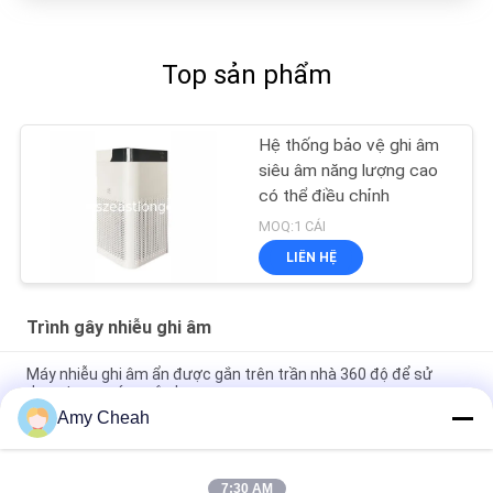
Top sản phẩm
Hệ thống bảo vệ ghi âm
siêu âm năng lượng cao
có thể điều chỉnh
MOQ:1 CÁI
LIÊN HỆ
Trình gây nhiễu ghi âm
Máy nhiễu ghi âm ẩn được gắn trên trần nhà 360 độ để sử
dụng trong các cuộc họp
Amy Cheah
iPhone Android Harmony Series Audio Recording Jammer 360
độ Máy tính để bàn 2-5 mét
7:30 AM