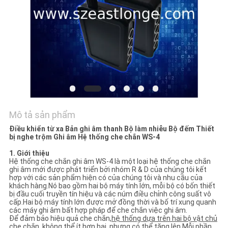
HỆ
CHÚNG
TÔI
TIN
TỨC
CÁC
Mô tả sản phẩm
Điều khiển từ xa Bản ghi âm thanh Bộ làm nhiễu Bộ đếm Thiết
TRƯỜNG
bị nghe trộm Ghi âm Hệ thống che chắn WS-4
HỢP
1. Giới thiệu
Hệ thống che chắn ghi âm WS-4 là một loại hệ thống che chắn
ghi âm mới được phát triển bởi nhóm R & D của chúng tôi kết
hợp với các sản phẩm hiện có của chúng tôi và nhu cầu của
YÊU
khách hàng.Nó bao gồm hai bộ máy tính lớn, mỗi bộ có bốn thiết
bị đầu cuối truyền tín hiệu và các núm điều chỉnh công suất vô
CẦU
cấp.Hai bộ máy tính lớn được mở đồng thời và bố trí xung quanh
các máy ghi âm bất hợp pháp để che chắn việc ghi âm.
BÁO
Để đảm bảo hiệu quả che chắn,
hệ thống dựa trên hai bộ vật chủ
che chắn, không thể ít hơn hai, nhưng có thể tăng lên
.Mỗi phần