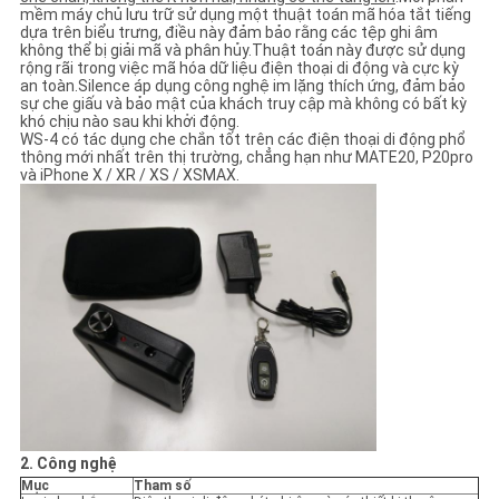
GIÁ
mềm máy chủ lưu trữ sử dụng một thuật toán mã hóa tắt tiếng
dựa trên biểu trưng, ​​điều này đảm bảo rằng các tệp ghi âm
không thể bị giải mã và phân hủy.Thuật toán này được sử dụng
rộng rãi trong việc mã hóa dữ liệu điện thoại di động và cực kỳ
SƠ
an toàn.Silence áp dụng công nghệ im lặng thích ứng, đảm bảo
sự che giấu và bảo mật của khách truy cập mà không có bất kỳ
ĐỒ
khó chịu nào sau khi khởi động.
WS-4 có tác dụng che chắn tốt trên các điện thoại di động phổ
TRANG
thông mới nhất trên thị trường, chẳng hạn như MATE20, P20pro
và iPhone X / XR / XS / XSMAX.
WEB
PRIVACY
POLICY
2. Công nghệ
Mục
Tham số