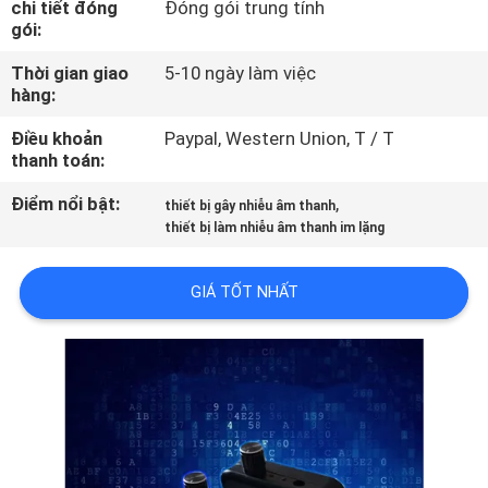
chi tiết đóng
Đóng gói trung tính
TÔI
gói:
Thời gian giao
5-10 ngày làm việc
THAM
hàng:
QUAN
Điều khoản
Paypal, Western Union, T / T
NHÀ
thanh toán:
MÁY
Điểm nổi bật:
,
thiết bị gây nhiễu âm thanh
thiết bị làm nhiễu âm thanh im lặng
KIỂM
GIÁ TỐT NHẤT
SOÁT
CHẤT
LƯỢNG
LIÊN