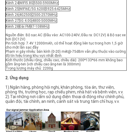
Kênh 24
WIFI5.8G
5500-5900MHz
Kênh 25
WIFI6E/5G 6200
5925-6425MHz
Kênh 26
4G2500
2500-2570MHz
Kênh 27
5G 4.0G
4800-5000MHz
Kênh 28
Đài FM
87-108MHz
Nguồn điện: Bộ sạc AC (Đầu vào: AC100-240V; Đầu ra: DC12V) & Bộ sạc xe
hơi (DC12V)
Pin tích hợp: 7.4V 12000mAh, có thể hoạt động liên tục trong hơn 1,5 giờ
cho một lần sạc đầy
Phạm vi gây nhiễu: bán kính (0-20) mét@-75dBm vẫn phụ thuộc vào cường
độ tín hiệu trong khu vực nhất định.
Kích thước (chiều rộng, chiều cao, chiều dài): 200*133*66 mm không bao
gồm ăng-ten (với chiều cao ăng-ten là 300mm)
Trọng lượng máy chủ: 2200g
2. Ứng dụng
1).Ngân hàng, phòng hội nghị, khán phòng, tòa án, thư viện,
phòng thi, trường học, rạp chiếu phim, nhà hát và bệnh viện, v.v.
2).Tại những nơi cấm sử dụng điện thoại di động như chính phủ,
quân đội, tài chính, an ninh, cảnh sát và trung tâm chỉ huy, v.v.