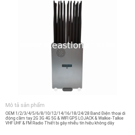
HỆ
CHÚNG
TÔI
TIN
TỨC
CÁC
TRƯỜNG
HỢP
Mô tả sản phẩm
YÊU
OEM 1/2/3/4/5/6/8/10/12/14/16/18/24/28 Band Điện thoại di
CẦU
động cầm tay 2G 3G 4G 5G & WIFI GPS LOJACK & Walkie-Talkie
VHF UHF & FM Radio Thiết bị gây nhiễu tín hiệu không dây
BÁO