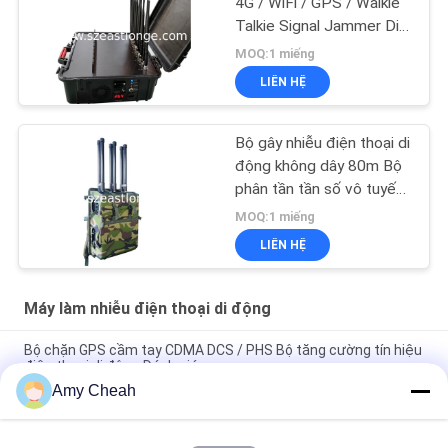
4G / WiFi / GPS / Walkie
Talkie Signal Jammer Di
động 60W Lượng cao
MOQ:1 miếng
LIÊN HỆ
Bộ gây nhiễu điện thoại di
động không dây 80m Bộ
phân tần tần số vô tuyến
RCIED
MOQ:1 miếng
LIÊN HỆ
Máy làm nhiễu điện thoại di động
Bộ chặn GPS cầm tay CDMA DCS / PHS Bộ tăng cường tín hiệu
điện thoại di động Đánh giá
Amy Cheah
28 Bands Máy nhiễu điện thoại di động cầm tay WIFI GPS UHF
VHF 315 433 12 tháng bảo hành