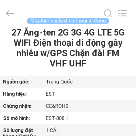
Copyright
©
2011
-
2026
Máy làm nhiễu điện thoại di động
EASTLONGE
ELECTRONICS(HK)
CO.,LTD.
27 Ăng-ten 2G 3G 4G LTE 5G
TRANG
All
Rights
WIFI Điện thoại di động gây
CHỦ
Reserved.
nhiễu w/GPS Chặn đài FM
CÁC
VHF UHF
SẢN
PHẨM
Nguồn gốc:
Trung Quốc
Hàng hiệu:
EST
VIDEO
Chứng nhận:
CE&ROHS
Số mô hình:
EST-808H
VỀ
CHÚNG
Số lượng đặt
1 CÁI