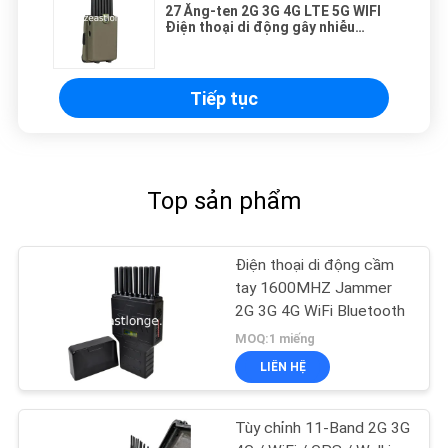
27 Ăng-ten 2G 3G 4G LTE 5G WIFI
Điện thoại di động gây nhiễu
w/GPS Chặn đài FM VHF UHF
Tiếp tục
Top sản phẩm
Điện thoại di động cầm
tay 1600MHZ Jammer
2G 3G 4G WiFi Bluetooth
MOQ:1 miếng
LIÊN HỆ
Tùy chỉnh 11-Band 2G 3G