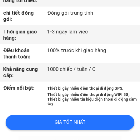
hàng tối thiểu:
TÔI
chi tiết đóng
Đóng gói trung tính
gói:
THAM
Thời gian giao
1-3 ngày làm việc
QUAN
hàng:
NHÀ
Điều khoản
100% trước khi giao hàng
MÁY
thanh toán:
Khả năng cung
1000 chiếc / tuần / C
cấp:
KIỂM
SOÁT
Điểm nổi bật:
,
Thiết bị gây nhiễu điện thoại di động GPS
,
Thiết bị gây nhiễu điện thoại di động WIFI 5G
CHẤT
Thiết bị gây nhiễu tín hiệu điện thoại di động cầm
tay
LƯỢNG
GIÁ TỐT NHẤT
LIÊN