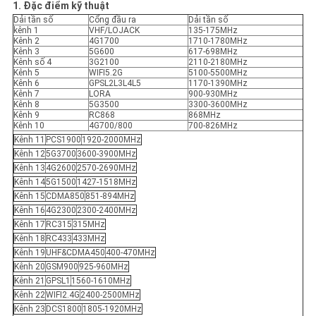
GIÁ
1. Đặc điểm kỹ thuật
Dải tần số
Cổng đầu ra
Dải tần số
kênh 1
VHF/LOJACK
135-175MHz
Kênh 2
4G1700
1710-1780MHz
SƠ
Kênh 3
5G600
617-698MHz
Kênh số 4
3G2100
2110-2180MHz
Kênh 5
WIFI5.2G
5100-5500MHz
ĐỒ
Kênh 6
GPSL2L3L4L5
1170-1390MHz
Kênh 7
LORA
900-930MHz
TRANG
Kênh 8
5G3500
3300-3600MHz
Kênh 9
RC868
868MHz
WEB
Kênh 10
4G700/800
700-826MHz
Kênh 11
PCS1900
1920-2000MHz
Kênh 12
5G3700
3600-3900MHz
PRIVACY
Kênh 13
4G2600
2570-2690MHz
Kênh 14
5G1500
1427-1518MHz
POLICY
Kênh 15
CDMA850
851-894MHz
Kênh 16
4G2300
2300-2400MHz
Kênh 17
RC315
315MHz
Kênh 18
RC433
433MHz
Kênh 19
UHF&CDMA450
400-470MHz
Kênh 20
GSM900
925-960MHz
Kênh 21
GPSL1
1560-1610MHz
Kênh 22
WIFI2.4G
2400-2500MHz
Kênh 23
DCS1800
1805-1920MHz