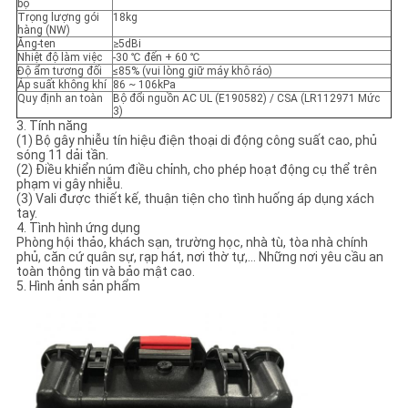
bộ
Trọng lượng gói
18kg
hàng (NW)
Ăng-ten
≥5dBi
Nhiệt độ làm việc
-30 ℃ đến + 60 ℃
Độ ẩm tương đối
≤85% (vui lòng giữ máy khô ráo)
Áp suất không khí
86 ~ 106kPa
Quy định an toàn
Bộ đổi nguồn AC UL (E190582) / CSA (LR112971 Mức
3)
3. Tính năng
(1) Bộ gây nhiễu tín hiệu điện thoại di động công suất cao, phủ
sóng 11 dải tần.
(2) Điều khiển núm điều chỉnh, cho phép hoạt động cụ thể trên
phạm vi gây nhiễu.
(3) Vali được thiết kế, thuận tiện cho tình huống áp dụng xách
tay.
4. Tình hình ứng dụng
Phòng hội thảo, khách sạn, trường học, nhà tù, tòa nhà chính
phủ, căn cứ quân sự, rạp hát, nơi thờ tự,… Những nơi yêu cầu an
toàn thông tin và bảo mật cao.
5. Hình ảnh sản phẩm