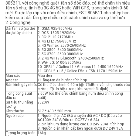
GIÁ
805B11, với công nghệ quét tần số độc đáo, có thể chặn tín hiệu
tần số như, tín hiệu 3G 4G 5G hoặc WIFI GPS, trong bán kính 0-60
mét.Được lắp ráp với núm điều chỉnh, EST-805B11 cho phép bạn
kiểm soát dải tần gây nhiễu một cách chính xác và cụ thể hơn.
SƠ
2. Công nghệ
Dải tần số (có thể
1. GSM: 925-960MHz
ĐỒ
được tùy chỉnh)
2. DCS: 1805-1920MHz
3. 3G: 2110-2170MHz
4. 4G LTE: 758-830MHz
TRANG
5. 4G Wimax: 2570-2690MHz
6. 5G 3500: 3400-3600MHz
WEB
7. 5G 3700: 3600-3800MHz
8. 2.4G WiFi / Bluetooth: 2400-2500MHz
9. WiFi 5G: 5100-5900MHz
10. GPS L1 / Galieo L1 / Glonass L1: 1450-1620MHz
11. GPS L2 + L5 / Galieo E5a + E5b: 1170-1290MHz
PRIVACY
Màu sắc
Màu đen
Ăng ten
11 ăng-ten đa hướng tích hợp
POLICY
Bán kính gây nhiễu
Có thể điều chỉnh 0-60m (@ -75dBm, vẫn phụ thuộc vào
cường độ tín hiệu trong khu vực nhất định)
Tổng công suất
≤ 60W (có thể điều chỉnh bằng núm điều chỉnh công
đầu ra
suất)
Sự tiêu thụ năng
≤320W
lượng
Kích thước
517 * 433 * 200 mm
Nguồn cấp
1. Nguồn điện AC (Bộ chuyển đổi AC / DC (Đầu vào:
AC100V-240V; Đầu ra: DC27V / 6.2A)
2. pin lithium dung lượng cao DC 24V 20AH tích hợp
3. Nguồn điện khẩn cấp bên ngoài dưới DC 24V 15A
Trọng lượng toàn
16kg