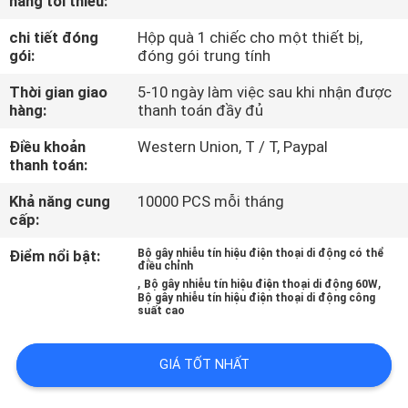
hàng tối thiểu:
TÔI
chi tiết đóng
Hộp quà 1 chiếc cho một thiết bị,
gói:
đóng gói trung tính
THAM
Thời gian giao
5-10 ngày làm việc sau khi nhận được
QUAN
hàng:
thanh toán đầy đủ
NHÀ
Điều khoản
Western Union, T / T, Paypal
MÁY
thanh toán:
Khả năng cung
10000 PCS mỗi tháng
cấp:
KIỂM
SOÁT
Điểm nổi bật:
Bộ gây nhiễu tín hiệu điện thoại di động có thể
điều chỉnh
,
,
CHẤT
Bộ gây nhiễu tín hiệu điện thoại di động 60W
Bộ gây nhiễu tín hiệu điện thoại di động công
suất cao
LƯỢNG
GIÁ TỐT NHẤT
LIÊN