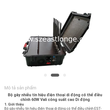
HỆ
CHÚNG
TÔI
TIN
TỨC
CÁC
TRƯỜNG
HỢP
YÊU
Mô tả sản phẩm
Bộ gây nhiễu tín hiệu điện thoại di động có thể điều
CẦU
chỉnh 60W Vali công suất cao Di động
BÁO
1. Giới thiệu
Bộ gây nhiễu tín hiệu điện thoại di động có thể điều chỉnh EST-