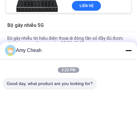
LIÊN HỆ
Bộ gây nhiễu 5G
Bộ gây nhiễu tín hiệu điện thoại di động tần số đầy đủ được
tích hợp trong ăng-ten cho 2G 3G 4G 5G
Amy Cheah
2G 3G 4G 5G Tín hiệu Điện thoại Di động Gây nhiễu Tín hiệu
Công suất Cao Đồng bộ
3:22 PM
12 kênh Màn hình LCD gây nhiễu tín hiệu điện thoại di động
30M 2W 5G
Good day, what product are you looking for?
Danh mục phổ biến
Tất cả
các
Bộ Gây Nhiễu Tín 
Máy Làm Nhiễu Điện 
Hiệu Điện Thoại Di 
Thoại Di Động
Động
Máy Bay Không 
Công Suất Cao Gây 