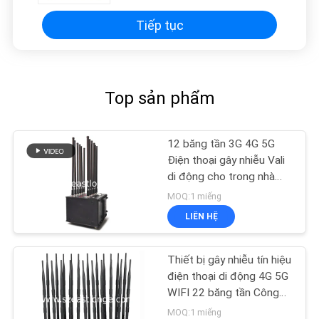
Tiếp tục
Top sản phẩm
12 băng tần 3G 4G 5G
Điện thoại gây nhiễu Vali
di động cho trong nhà
ngoài trời
MOQ:1 miếng
LIÊN HỆ
Thiết bị gây nhiễu tín hiệu
điện thoại di động 4G 5G
WIFI 22 băng tần Công
suất cao 150W
MOQ:1 miếng