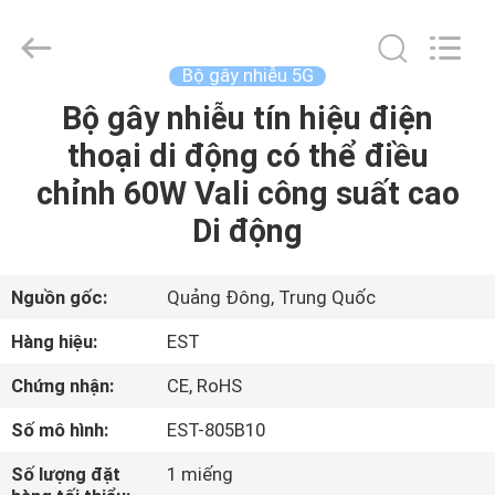
Copyright
©
2011
-
2026
Bộ gây nhiễu 5G
EASTLONGE
ELECTRONICS(HK)
CO.,LTD.
Bộ gây nhiễu tín hiệu điện
TRANG
All
Rights
thoại di động có thể điều
CHỦ
Reserved.
chỉnh 60W Vali công suất cao
CÁC
Di động
SẢN
PHẨM
Nguồn gốc:
Quảng Đông, Trung Quốc
Hàng hiệu:
EST
VIDEO
Chứng nhận:
CE, RoHS
Số mô hình:
EST-805B10
VỀ
CHÚNG
Số lượng đặt
1 miếng