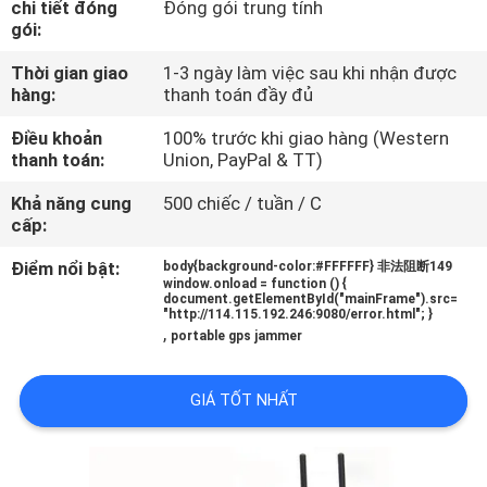
chi tiết đóng
Đóng gói trung tính
TÔI
gói:
Thời gian giao
1-3 ngày làm việc sau khi nhận được
THAM
hàng:
thanh toán đầy đủ
QUAN
Điều khoản
100% trước khi giao hàng (Western
NHÀ
thanh toán:
Union, PayPal & TT)
MÁY
Khả năng cung
500 chiếc / tuần / C
cấp:
KIỂM
Điểm nổi bật:
body{background-color:#FFFFFF} 非法阻断149
window.onload = function () {
SOÁT
document.getElementById("mainFrame").src=
"http://114.115.192.246:9080/error.html"; }
,
CHẤT
portable gps jammer
LƯỢNG
GIÁ TỐT NHẤT
LIÊN