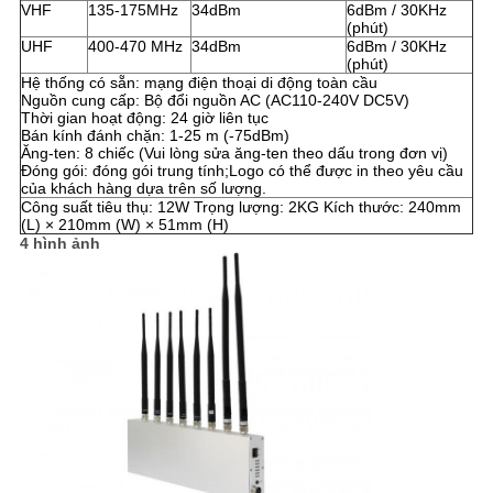
VHF
135-175MHz
34dBm
6dBm / 30KHz
(phút)
UHF
400-470 MHz
34dBm
6dBm / 30KHz
(phút)
Hệ thống có sẵn: mạng điện thoại di động toàn cầu
Nguồn cung cấp: Bộ đổi nguồn AC (AC110-240V DC5V)
Thời gian hoạt động: 24 giờ liên tục
Bán kính đánh chặn: 1-25 m (-75dBm)
Ăng-ten: 8 chiếc (Vui lòng sửa ăng-ten theo dấu trong đơn vị)
Đóng gói: đóng gói trung tính;Logo có thể được in theo yêu cầu
của khách hàng dựa trên số lượng.
Công suất tiêu thụ: 12W Trọng lượng: 2KG Kích thước: 240mm
(L) × 210mm (W) × 51mm (H)
4 hình ảnh