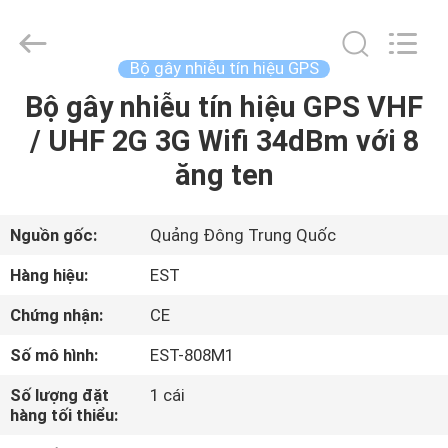
Copyright
©
2011
-
2026
Bộ gây nhiễu tín hiệu GPS
EASTLONGE
ELECTRONICS(HK)
CO.,LTD.
Bộ gây nhiễu tín hiệu GPS VHF
TRANG
All
Rights
/ UHF 2G 3G Wifi 34dBm với 8
CHỦ
Reserved.
ăng ten
CÁC
SẢN
Nguồn gốc:
Quảng Đông Trung Quốc
PHẨM
Hàng hiệu:
EST
Chứng nhận:
CE
VIDEO
Số mô hình:
EST-808M1
VỀ
Số lượng đặt
1 cái
hàng tối thiểu:
CHÚNG