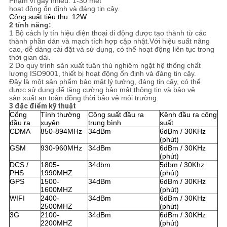
Phạm vi gây nhiễu: 1-30 mét
GIÁ
hoạt động ổn định và đáng tin cậy.
Công suất tiêu thụ: 12W
2 tính năng:
.
1 Bộ cách ly tín hiệu điện thoại di động được tạo thành từ các
SƠ
thành phần dán và mạch tích hợp cập nhật.Với hiệu suất nâng
cao, dễ dàng cài đặt và sử dụng, có thể hoạt động liên tục trong
ĐỒ
thời gian dài.
2 Do quy trình sản xuất tuân thủ nghiêm ngặt hệ thống chất
TRANG
lượng ISO9001, thiết bị hoạt động ổn định và đáng tin cậy.
Đây là một sản phẩm bảo mật lý tưởng, đáng tin cậy, có thể
WEB
được sử dụng để tăng cường bảo mật thông tin và bảo vệ
sản xuất an toàn đồng thời bảo vệ môi trường.
3 đặc điểm kỹ thuật
Cổng
Tính thường
Công suất đầu ra
Kênh đầu ra công
PRIVACY
đầu ra
xuyên
trung bình
suất
CDMA
850-894MHz
34dBm
6dBm / 30KHz
POLICY
(phút)
GSM
930-960MHz
34dBm
6dBm / 30KHz
(phút)
DCS /
1805-
34dbm
5dbm / 30Khz
PHS
1990MHZ
(phút)
GPS
1500-
34dBm
6dBm / 30KHz
1600MHZ
(phút)
WIFI
2400-
34dBm
6dBm / 30KHz
2500MHZ
(phút)
3G
2100-
34dBm
6dBm / 30KHz
2200MHZ
(phút)