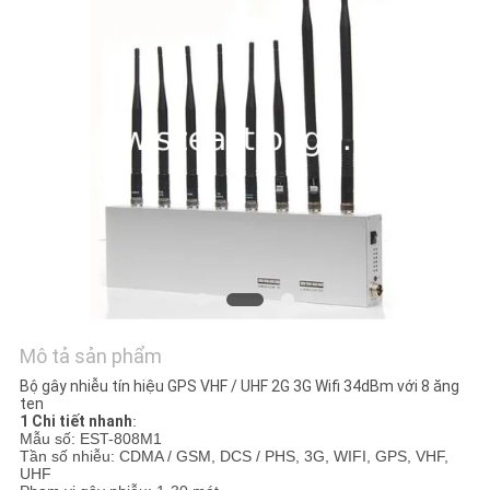
HỆ
CHÚNG
TÔI
TIN
TỨC
CÁC
TRƯỜNG
HỢP
Mô tả sản phẩm
Bộ gây nhiễu tín hiệu GPS VHF / UHF 2G 3G Wifi 34dBm với 8 ăng
YÊU
ten
1 Chi tiết nhanh
:
CẦU
Mẫu số: EST-808M1
Tần số nhiễu: CDMA / GSM, DCS / PHS, 3G, WIFI, GPS, VHF,
BÁO
UHF