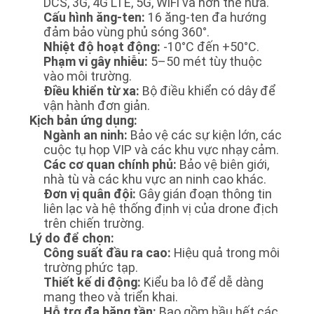
HỆ
DCS, 3G, 4G LTE, 5G, WiFi và hơn thế nữa.
Cấu hình ăng-ten:
16 ăng-ten đa hướng
CHÚNG
đảm bảo vùng phủ sóng 360°.
TÔI
Nhiệt độ hoạt động:
-10°C đến +50°C.
Phạm vi gây nhiễu:
5–50 mét tùy thuộc
vào môi trường.
TIN
Điều khiển từ xa:
Bộ điều khiển có dây để
vận hành đơn giản.
TỨC
Kịch bản ứng dụng:
Ngành an ninh:
Bảo vệ các sự kiện lớn, các
cuộc tụ họp VIP và các khu vực nhạy cảm.
CÁC
Các cơ quan chính phủ:
Bảo vệ biên giới,
nhà tù và các khu vực an ninh cao khác.
TRƯỜNG
Đơn vị quân đội:
Gây gián đoạn thông tin
HỢP
liên lạc và hệ thống định vị của drone địch
trên chiến trường.
Lý do để chọn:
YÊU
Công suất đầu ra cao:
Hiệu quả trong môi
trường phức tạp.
CẦU
Thiết kế di động:
Kiểu ba lô để dễ dàng
mang theo và triển khai.
BÁO
Hỗ trợ đa băng tần:
Bao gồm hầu hết các