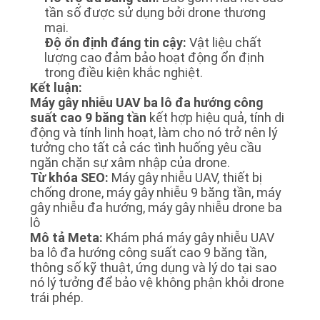
GIÁ
tần số được sử dụng bởi drone thương
mại.
Độ ổn định đáng tin cậy:
Vật liệu chất
SƠ
lượng cao đảm bảo hoạt động ổn định
trong điều kiện khắc nghiệt.
ĐỒ
Kết luận:
TRANG
Máy gây nhiễu UAV ba lô đa hướng công
suất cao 9 băng tần
kết hợp hiệu quả, tính di
WEB
động và tính linh hoạt, làm cho nó trở nên lý
tưởng cho tất cả các tình huống yêu cầu
ngăn chặn sự xâm nhập của drone.
PRIVACY
Từ khóa SEO:
Máy gây nhiễu UAV, thiết bị
chống drone, máy gây nhiễu 9 băng tần, máy
POLICY
gây nhiễu đa hướng, máy gây nhiễu drone ba
lô
Mô tả Meta:
Khám phá máy gây nhiễu UAV
ba lô đa hướng công suất cao 9 băng tần,
thông số kỹ thuật, ứng dụng và lý do tại sao
nó lý tưởng để bảo vệ không phận khỏi drone
trái phép.