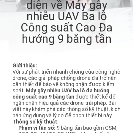
diện về Máy gây
TÔI
nhiễu UAV Ba lô
THAM
Công suất Cao Đa
QUAN
hướng 9 băng tần
NHÀ
MÁY
Giới thiệu:
Với sự phát triển nhanh chóng của công nghệ
KIỂM
drone, các giải pháp chống drone đã trở nên
SOÁT
cần thiết để bảo vệ không phận được kiểm
soát.
Máy gây nhiễu UAV ba lô đa hướng
CHẤT
công suất cao 9 băng tần
được thiết kế để
LƯỢNG
ngăn chặn hiệu quả các drone trái phép. Bài
viết này khám phá các thông số kỹ thuật, kịch
bản ứng dụng và lý do để chọn thiết bị này.
Thông số kỹ thuật:
LIÊN
Phạm vi tần số:
9 băng tần bao gồm GSM,