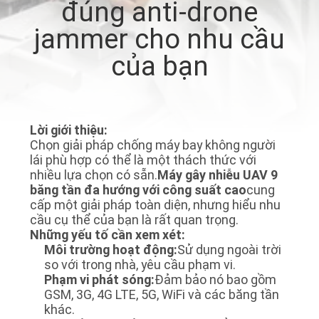
đúng anti-drone
TÔI
jammer cho nhu cầu
THAM
của bạn
QUAN
NHÀ
MÁY
Lời giới thiệu:
Chọn giải pháp chống máy bay không người
lái phù hợp có thể là một thách thức với
KIỂM
nhiều lựa chọn có sẵn.
Máy gây nhiễu UAV 9
băng tần đa hướng với công suất cao
cung
SOÁT
cấp một giải pháp toàn diện, nhưng hiểu nhu
cầu cụ thể của bạn là rất quan trọng.
CHẤT
Những yếu tố cần xem xét:
LƯỢNG
Môi trường hoạt động:
Sử dụng ngoài trời
so với trong nhà, yêu cầu phạm vi.
Phạm vi phát sóng:
Đảm bảo nó bao gồm
LIÊN
GSM, 3G, 4G LTE, 5G, WiFi và các băng tần
khác.