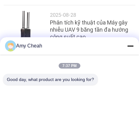
GIÁ
2025-08-28
Phân tích kỹ thuật của Máy gây
SƠ
nhiễu UAV 9 băng tần đa hướng
ĐỒ
công suất cao
TRANG
Amy Cheah
WEB
Hàng đầu
7:37 PM
PRIVACY
Good day, what product are you looking for?
POLICY
Danh mục phổ biến
Tất cả
các
Bộ Gây Nhiễu Tín 
Máy Làm Nhiễu Điện 
Hiệu Điện Thoại Di 
Thoại Di Động
Động
Máy Bay Không 
Công Suất Cao Gây 
Người Lái Gây Nhiễu 
Nhiễu