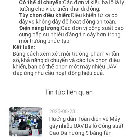
HỆ
Có thể di chuyển:
Các đơn vị kiểu ba lô là lý
tưởng cho việc triển khai di động.
CHÚNG
Tùy chọn điều khiển:
Điều khiển từ xa có
TÔI
dây vs không dây để hoạt động an toàn.
Điện năng lượng:
Các đơn vị công suất cao
cung cấp sự nhiễu đáng tin cậy hơn trong
TIN
môi trường phức tạp.
Kết luận:
TỨC
Bằng cách xem xét môi trường, phạm vi tần
số, khả năng di chuyển và các tùy chọn điều
khiển, bạn có thể chọn một máy nhiễu UAV
CÁC
đáp ứng nhu cầu hoạt động hiệu quả.
TRƯỜNG
HỢP
Tin tức liên quan
YÊU
2025-08-28
Hướng dẫn Toàn diện về Máy
CẦU
gây nhiễu UAV Ba lô Công suất
BÁO
Cao Đa hướng 9 băng tần