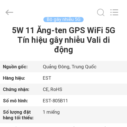
Copyright
©
2011
-
2026
Bộ gây nhiễu 5G
EASTLONGE
ELECTRONICS(HK)
CO.,LTD.
5W 11 Ăng-ten GPS WiFi 5G
TRANG
All
Rights
Tín hiệu gây nhiễu Vali di
CHỦ
Reserved.
động
CÁC
SẢN
Nguồn gốc:
Quảng Đông, Trung Quốc
PHẨM
Hàng hiệu:
EST
Chứng nhận:
CE, RoHS
VIDEO
Số mô hình:
EST-805B11
VỀ
Số lượng đặt
1 miếng
hàng tối thiểu:
CHÚNG