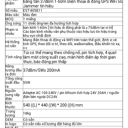
băng tần 37dBm 1-60m Điện thoại di động GPS WiFi 5G
phẩm:
Jammer tín hiệu
Số mẫu:
EST-805B11
Màu sắc:
Màu đen
MOQ:
1 miếng
Ống sóng:
11 chiếc ăng-ten đa hướng tích hợp
bán kính 1-60m [ tín hiệu di động phải là ≤-75dBm tại vị trí]
Phạm vi
Các bán kính nhiễu vẫn phụ thuộc vào hiệu lực tín hiệu trong
nhiễu:
khu vực nhất định
Mạng điện thoại di động và WIFI trên toàn thế giới, định vị vệ
Hệ thống
tinh GPS, theo dõi vị trí, theo dõi, walkie-talkie, điều khiển từ xa,
có sẵn:
v.v.
Túi có thể mang theo chống nổ, pin tích hợp, 4 quạt
làm mát công suất cao, màn hình điện áp thời gian
Tính năng:
thực, báo động pin thấp
Năng
37dBm/5W± 200mA
lượng đầu
ra đơn:
Tổng công
suất đầu
55W
ra:
Nguồn
Adapter AC 100-240V / pin lithium tích hợp 24V 20AH / nguồn
cung cấp
điện bên ngoài DC24V
điện:
Kích
540 ((L) * 440 ((W) * 200 ((H) mm
thước:
Trọng
18kg
lượng:
OEM:
Có sẵn
In logo:
Có sẵn nếu số lượng đặt hàng đủ lớn.