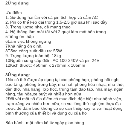
2Ứng dụng
Ưu điểm:
1. Sử dụng hai lần với cả pin tích hợp và cắm AC
2. Pin có thể kéo dài trong 1,5-2.5 giờ sau khi sạc đầy
3. Trọng lượng nhẹ, dễ mang theo
4. Hệ thống làm mát tốt với 2 quạt làm mát bên trong
5Tiếng ồn thấp.
6Làm việc không ngừng
7Khả năng ổn định.
8Tổng công suất đầu ra: 55W
9- Trọng lượng toàn bộ: 18kg
10Nguồn cung cấp điện: AC 100-240V và pin 24V
12Kích thước: 450mm x 270mm x 105mm
3Ứng dụng:
1Nó có thể được áp dụng tại các phòng họp, phòng hội nghị,
bảo tàng, phòng trưng bày, nhà hát, phòng hòa nhạc, nhà thờ,
đền thờ, nhà hàng, lớp học, trung tâm đào tạo, nhà máy, ngân
hàng, tàu hỏa,xe buýt và nhiều hơn nữa
2Đối với một số địa điểm có mục đích đặc biệt như bệnh viện,
trạm xăng và nhiều hơn nữa,xin vui lòng thử nghiệm thực địa
trước để đảm bảo không có sự can thiệp xảy ra với hoạt động
bình thường của thiết bị và dụng cụ của họ
Bảo hành: một năm kể từ ngày giao hàng