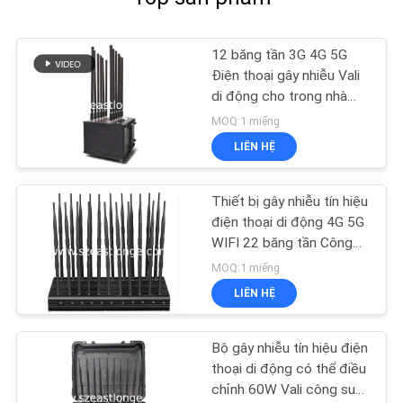
12 băng tần 3G 4G 5G
Điện thoại gây nhiễu Vali
di động cho trong nhà
ngoài trời
MOQ:1 miếng
LIÊN HỆ
Thiết bị gây nhiễu tín hiệu
điện thoại di động 4G 5G
WIFI 22 băng tần Công
suất cao 150W
MOQ:1 miếng
LIÊN HỆ
Bộ gây nhiễu tín hiệu điện
thoại di động có thể điều
chỉnh 60W Vali công suất