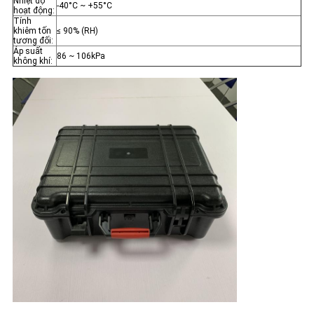
Nhiệt độ
-40°C ~ +55°C
hoạt động:
Tính
khiêm tốn
≤ 90% (RH)
tương đối:
Áp suất
86 ~ 106kPa
không khí: