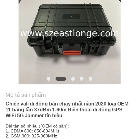
HỆ
CHÚNG
TÔI
TIN
TỨC
CÁC
TRƯỜNG
HỢP
Mô tả sản phẩm
Chiếc vali di động bán chạy nhất năm 2020 loại OEM
11 băng tần 37dBm 1-60m Điện thoại di động GPS
YÊU
WiFi 5G Jammer tín hiệu
CẦU
Dải tần số nhiễu ((OEM có sẵn):
BÁO
1. CDMA 800: 850-894MHz
2. GSM 900: 925-960MHz