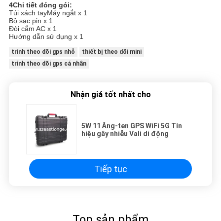
4Chi tiết đóng gói:
Túi xách tay
Máy ngắt x 1
Bộ sạc pin x 1
Đòi cắm AC x 1
Hướng dẫn sử dụng x 1
trình theo dõi gps nhỏ
thiết bị theo dõi mini
trình theo dõi gps cá nhân
Nhận giá tốt nhất cho
5W 11 Ăng-ten GPS WiFi 5G Tín
hiệu gây nhiễu Vali di động
Tiếp tục
Top sản phẩm