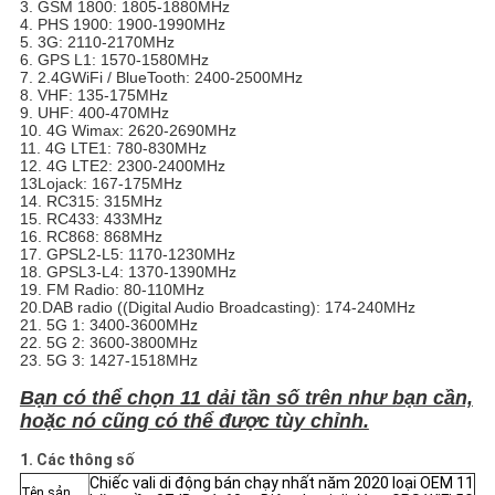
3. GSM 1800: 1805-1880MHz
GIÁ
4. PHS 1900: 1900-1990MHz
5. 3G: 2110-2170MHz
6. GPS L1: 1570-1580MHz
7. 2.4G
Wi
Fi / BlueTooth
: 2400-2500MHz
SƠ
8. VHF: 135-175MHz
9. UHF: 400-470MHz
ĐỒ
10. 4G Wimax: 2620-2690MHz
11. 4G LTE1: 780-830MHz
TRANG
12. 4G LTE2: 2300-2400MHz
13Lojack: 167-175MHz
WEB
14. RC315: 315MHz
15. RC433: 433MHz
16. RC868: 868MHz
17. GPSL2-L5: 1170-1230MHz
PRIVACY
18. GPSL3-L4: 1370-1390MHz
19. FM Radio: 80-110MHz
POLICY
20.
DAB radio ((Digital Audio Broadcasting): 174-240MHz
21. 5G 1: 3400-3600MHz
22. 5G 2: 3600-3800MHz
23. 5G 3: 1427-1518MHz
Bạn có thể chọn 11 dải tần số trên như bạn cần,
hoặc nó cũng có thể được tùy chỉnh.
1. Các thông số
Chiếc vali di động bán chạy nhất năm 2020 loại OEM 11
Tên sản