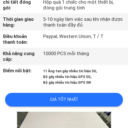
chi tiết đóng
Hộp quà 1 chiếc cho một thiết bị,
TÔI
gói:
đóng gói trung tính
Thời gian giao
5-10 ngày làm việc sau khi nhận được
THAM
hàng:
thanh toán đầy đủ
QUAN
Điều khoản
Paypal, Western Union, T / T
NHÀ
thanh toán:
MÁY
Khả năng cung
10000 PCS mỗi tháng
cấp:
KIỂM
Điểm nổi bật:
,
11 Ăng-ten gây nhiễu tín hiệu 5G
,
Bộ gây nhiễu tín hiệu GPS 5G
SOÁT
Bộ gây nhiễu tín hiệu GPS 5W
CHẤT
LƯỢNG
GIÁ TỐT NHẤT
LIÊN