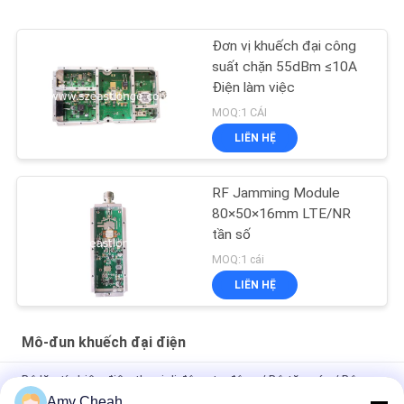
Đơn vị khuếch đại công
suất chặn 55dBm ≤10A
Điện làm việc
MOQ:1 CÁI
LIÊN HỆ
RF Jamming Module
80×50×16mm LTE/NR
tần số
MOQ:1 cái
LIÊN HỆ
Mô-đun khuếch đại điện
Bộ lặp tín hiệu điện thoại di động tự động / Bộ tăng áp / Bộ
khuếch đại để đi du lịch
Amy Cheah