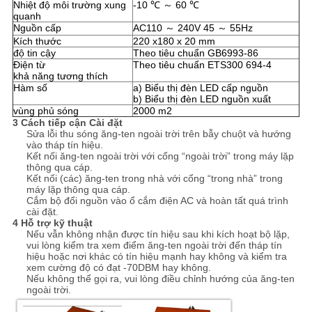
Nhiệt độ môi trường xung
-10 ℃ ～ 60 ℃
quanh
Nguồn cấp
AC110 ～ 240V 45 ～ 55Hz
Kích thước
220 x180 x 20 mm
độ tin cậy
Theo tiêu chuẩn GB6993-86
Điện từ
Theo tiêu chuẩn ETS300 694-4
khả năng tương thích
Hàm số
a) Biểu thị đèn LED cấp nguồn
b) Biểu thị đèn LED nguồn xuất
vùng phủ sóng
2000 m2
3 Cách tiếp cận Cài đặt
Sửa lỗi thu sóng ăng-ten ngoài trời trên bẫy chuột và hướng
vào tháp tín hiệu.
Kết nối ăng-ten ngoài trời với cổng “ngoài trời” trong máy lặp
thông qua cáp.
Kết nối (các) ăng-ten trong nhà với cổng “trong nhà” trong
máy lặp thông qua cáp.
Cắm bộ đổi nguồn vào ổ cắm điện AC và hoàn tất quá trình
cài đặt.
4 Hỗ trợ kỹ thuật
Nếu vẫn không nhận được tín hiệu sau khi kích hoạt bộ lặp,
vui lòng kiểm tra xem điểm ăng-ten ngoài trời đến tháp tín
hiệu hoặc nơi khác có tín hiệu mạnh hay không và kiểm tra
xem cường độ có đạt -70DBM hay không.
Nếu không thể gọi ra, vui lòng điều chỉnh hướng của ăng-ten
ngoài trời.