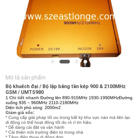
HỆ
CHÚNG
TÔI
TIN
TỨC
CÁC
Mô tả sản phẩm
TRƯỜNG
Bộ khuếch đại / Bộ lặp băng tần kép 900 & 2100MHz
HỢP
GSM / UMTS980
1 Chi tiết nhanh
:
Đường lên 890-915MHz 1930-1990MHz
Đường
xuống 935 ~ 960MHz 2110-2180MHz
Diện tích phủ sóng: 2000m2
YÊU
Giảm giá sốc:
* Cung cấp giải pháp tối ưu trong bất kỳ khu vực nào mà liên lạc
CẦU
di động có thể hoạt động tốt do rò rỉ tín hiệu.
* Dễ dàng cài đặt và vận hành
BÁO
* Cải thiện môi trường điện từ trong nhà
* Tăng điện thoại di động đơn