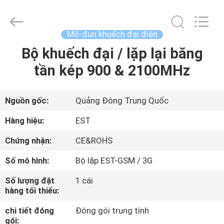
Copyright
©
2011
-
2026
Mô-đun khuếch đại điện
EASTLONGE
ELECTRONICS(HK)
CO.,LTD.
Bộ khuếch đại / lặp lại băng
TRANG
All
Rights
tần kép 900 & 2100MHz
CHỦ
Reserved.
CÁC
Nguồn gốc:
Quảng Đông Trung Quốc
SẢN
Hàng hiệu:
EST
PHẨM
Chứng nhận:
CE&ROHS
Số mô hình:
Bộ lặp EST-GSM / 3G
VIDEO
Số lượng đặt
1 cái
hàng tối thiểu:
VỀ
chi tiết đóng
Đóng gói trung tính
CHÚNG
gói: