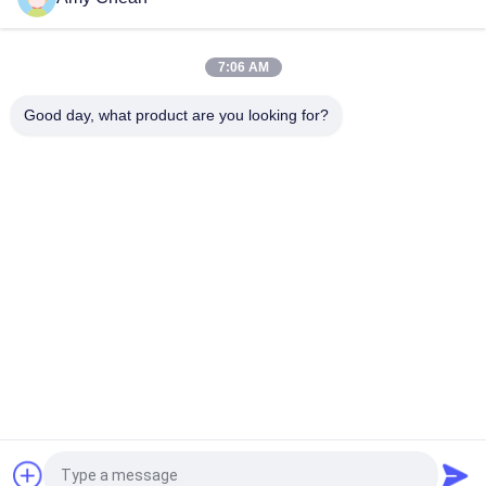
Bộ lặp tín hiệu điện thoại di động mini 3G
7:06 AM
Điện thoại di động Bộ khuếch đại tín hiệu GSM / Bộ lặp / Bộ
khuếch đại EST-GSM990 cho Gia đình
Good day, what product are you looking for?
Danh mục phổ biến
Tất cả
các
Bộ Gây Nhiễu Tín 
Máy Làm Nhiễu Điện 
Hiệu Điện Thoại Di 
Thoại Di Động
Động
Máy Bay Không 
Công Suất Cao Gây 
Người Lái Gây Nhiễu 
Nhiễu
UAV
Bộ Gây Nhiễu Tín 
Điều Khiển Từ Xa 
Hiệu GPS
Gây Nhiễu
Trình Gây Nhiễu Ghi 
Bộ Gây Nhiễu 5G
Âm
Yêu cầu báo giá