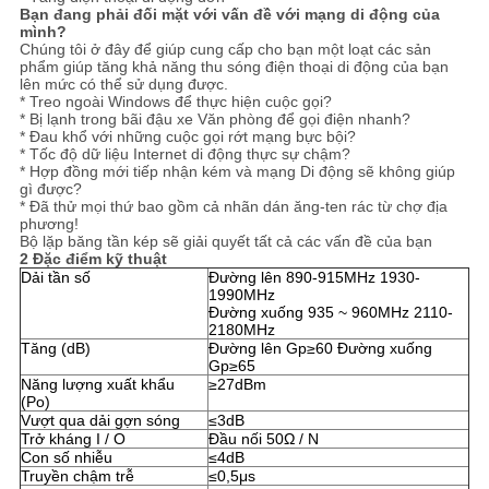
GIÁ
Bạn đang phải đối mặt với vấn đề với mạng di động của
mình?
Chúng tôi ở đây để giúp cung cấp cho bạn một loạt các sản
phẩm giúp tăng khả năng thu sóng điện thoại di động của bạn
SƠ
lên mức có thể sử dụng được.
* Treo ngoài Windows để thực hiện cuộc gọi?
ĐỒ
* Bị lạnh trong bãi đậu xe Văn phòng để gọi điện nhanh?
* Đau khổ với những cuộc gọi rớt mạng bực bội?
TRANG
* Tốc độ dữ liệu Internet di động thực sự chậm?
* Hợp đồng mới tiếp nhận kém và mạng Di động sẽ không giúp
gì được?
WEB
* Đã thử mọi thứ bao gồm cả nhãn dán ăng-ten rác từ chợ địa
phương!
Bộ lặp băng tần kép sẽ giải quyết tất cả các vấn đề của bạn
2 Đặc điểm kỹ thuật
PRIVACY
Dải tần số
Đường lên 890-915MHz 1930-
1990MHz
POLICY
Đường xuống 935 ~ 960MHz 2110-
2180MHz
Tăng (dB)
Đường lên Gp≥60 Đường xuống
Gp≥65
Năng lượng xuất khẩu
≥27dBm
(Po)
Vượt qua dải gợn sóng
≤3dB
Trở kháng I / O
Đầu nối 50Ω / N
Con số nhiễu
≤4dB
Truyền chậm trễ
≤0,5μs