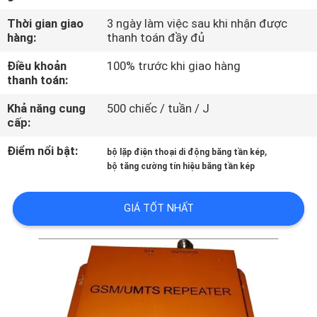
TÔI
Thời gian giao
3 ngày làm việc sau khi nhận được
hàng:
thanh toán đầy đủ
THAM
Điều khoản
100% trước khi giao hàng
QUAN
thanh toán:
NHÀ
Khả năng cung
500 chiếc / tuần / J
cấp:
MÁY
Điểm nổi bật:
,
bộ lặp điện thoại di động băng tần kép
bộ tăng cường tín hiệu băng tần kép
KIỂM
SOÁT
GIÁ TỐT NHẤT
CHẤT
LƯỢNG
LIÊN