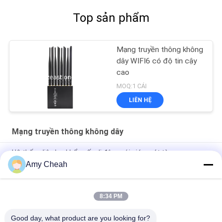
Top sản phẩm
Mạng truyền thông không
dây WIFI6 có độ tin cậy
cao
MOQ:1 CÁI
LIÊN HỆ
Mạng truyền thông không dây
Hệ thống liên lạc khẩn cấp di động với giám sát từ xa
Amy Cheah
Máy phát hiện tín hiệu giao diện không khí băng tần rộng với
tốc độ truyền dữ liệu cao
8:34 PM
Indoor Desktop Smart WIFI 6 Router với bảo mật cao và băng
tần rộng
Good day, what product are you looking for?