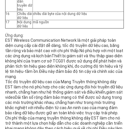
dẫn
truyền dữ
liệu
16
Chiều dài
chiều dài byte của nội dung dữ liệu
dữ liệu
17
Nội dung
mã nguồn
dữ liệu
Ứng dụng:
EST Wireless Communication Network là một giải pháp toàn
diện cung cấp cài đặt dễ dàng, tốc độ truyền dữ liệu cao, băng
tần rộng và bảo mật cao với chi phí thấp.Nó phù hợp với một loạt
các ứng dụng và kịch bảnThiết bị giám sát và thu thập giao diện
không khí của trạm cơ sở TCG01 được sử dụng để phát hiện và
phân tích tín hiệu giao diện không khí, đo cường độ tín hiệu và tỷ
lệ tín hiệu-tầm ồn.Điều này đảm bảo độ tin cậy và chính xác của
mạng.
Tốc độ truyền dữ liệu cao của Mạng Truyền thông không dây
EST làm cho nó phù hợp cho các ứng dụng đòi hỏi truyền dữ liệu
nhanh, chẳng hạn như hệ thống giám sát và điều khiển,giám sát
videoDải tần số rộng đảm bảo mạng có thể được sử dụng trong
các môi trường khác nhau, chẳng hạn như trong môi trường
khắc nghiệt với nhiễu điện từ cao.An ninh cao của mạng đảm
bảo rằng dữ liệu được giữ an toàn khỏi việc truy cập trái phép.
Chi phí thấp của mạng truyền thông không dây EST làm cho nó
trở thành một lựa chọn hấp dẫn cho các doanh nghiệp cần triển
khai mạng không dây theo cách hiệu quả về chi phí.Điều này làm