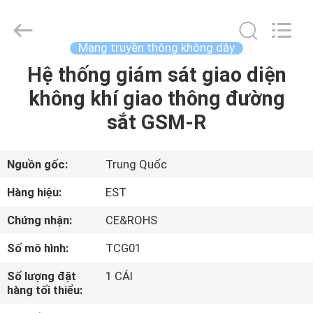
Copyright
©
2011
-
2026
Mạng truyền thông không dây
EASTLONGE
ELECTRONICS(HK)
CO.,LTD.
Hệ thống giám sát giao diện
TRANG
All
Rights
không khí giao thông đường
CHỦ
Reserved.
sắt GSM-R
CÁC
SẢN
Nguồn gốc:
Trung Quốc
PHẨM
Hàng hiệu:
EST
Chứng nhận:
CE&ROHS
VIDEO
Số mô hình:
TCG01
VỀ
Số lượng đặt
1 CÁI
hàng tối thiểu:
CHÚNG