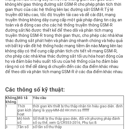
GIÁ
không khí giao thông đường sắt GSM-R cho phép phân tích thời
gian thực của các hệ thống liên lạc đường sắt GSM-R.Tỷ lệ
truyền dữ liệu cao, tốc độ truyền tải cao và dễ cài đặt, mạng
truyền thông không dây cung cấp một giải pháp đáng tin cậy, an
SƠ
toàn và di động cao cho các hệ thống truyền thông GSM-R
đường sắt.Nó được thiết kế để theo dõi và phân tích mạng
ĐỒ
truyền thông GSM-R trong thời gian thực, cho phép các nhà khai
TRANG
thác đường sắt phát hiện và phản ứng nhanh chóng và hiệu quả
với bất kỳ vấn đề hệ thống hoặc mạng tiềm ẩn nào.Mạng liên lạc
WEB
không dây có thể cung cấp phân tích chi tiết về mạng GSM-R,
cho phép các nhà khai thác đường sắt tối ưu hóa hoạt động của
họ và đảm bảo hiệu suất tối ưu của hệ thống của họ.đảm bảo
rằng nó có thể dễ dàng di chuyển đến các địa điểm khác nhau
PRIVACY
để theo dõi và phân tích mạng GSM-R ở các địa điểm khác nhau.
POLICY
Các thông số kỹ thuật:
Không,
Mô tả
Yêu cầu
không.
1
Thời
thời gian khi thiết bị thu thập nhận tín hiệu giao diện. định
gian kích
dạng là yyyy-MM-dd HH:mm:ss ffffff
hoạt
2
Mô hình
Số thiết bị thu thập giao diện, đối với phương pháp đánh
số.
số cụ thể, xem Q/CR553-2016, Phụ lục B
3
Tần số
số tần số thu thập