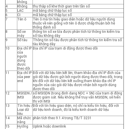
không.
4
Không.
thu thập số khe thời gian trên tần số
5
LAC
mã bằng chữ thập lục số
6
CI
mã bằng chữ thập lục số
7
Tên ô
Tên ô mà tín hiệu giao diện hoặc dữ liệu người dùng
thuộc về nên giống với tên ô được chấp thuận bởi hệ
thống đánh số
8
Số xe
thông tin số xe lửa được phân tích từ thông tin kiểm tra
máy
số tàu không dây
9
Số tàu
Thông tin số tàu được phân tích từ thông tin kiểm tra số
tàu không dây
10
Địa chỉ IP
Địa chỉ IP của trạm di động được theo dõi
của
người
dùng
được
theo dõi
11
Địa chỉ IP
Đối với dữ liệu liên kết lên, tham khảo địa chỉ IP đích của
của peer
gói dữ liệu được gửi bởi người dùng được theo dõi, trong
end
khi đối với dữ liệu liên kết xuống,tham khảo địa chỉ IP
nguồn của các gói dữ liệu được nhận bởi người dùng
được theo dõi
12
MSISDN /
số MSISDN (trong định dạng NDC + SN) của trạm di động
IMSI
được giám sát. Nếu không thể truy vấn MSISDN, sẽ hiển
thị với IMSI
13
Tín hiệu /
Đối với tín hiệu giao diện, nó chỉ ra kiểu tín hiệu, đối với
Loại dữ
dữ liệu kinh doanh, đó là kiểu kinh doanh dữ liệu
liệu
14
Mã chức
phân tích theo 9.1.4 trong TB/T 3231
năng
15
Hướng
Uplink hoặc downlink