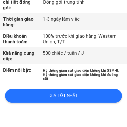
chi tiết đóng
Đóng gói trung tính
TÔI
gói:
Thời gian giao
1-3 ngày làm việc
THAM
hàng:
QUAN
Điều khoản
100% trước khi giao hàng, Western
NHÀ
thanh toán:
Union, T/T
MÁY
Khả năng cung
500 chiếc / tuần / J
cấp:
KIỂM
Điểm nổi bật:
,
Hệ thống giám sát giao diện không khí GSM-R
Hệ thống giám sát giao diện không khí đường
SOÁT
sắt
CHẤT
GIÁ TỐT NHẤT
LƯỢNG
LIÊN