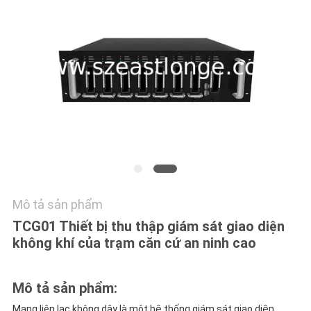
HỆ
CHÚNG
TÔI
TIN
TỨC
CÁC
TRƯỜNG
HỢP
Mô tả sản phẩm
TCG01 Thiết bị thu thập giám sát giao diện
không khí của trạm căn cứ an ninh cao
YÊU
CẦU
Mô tả sản phẩm:
BÁO
Mạng liên lạc không dây là một hệ thống giám sát giao diện