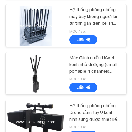
Hệ thống phòng chống
máy bay không người lái
từ tính gắn trên xe 14
kênh, Nguồn điện AC
MOQ:1set
220V DC 24V, Chống
LIÊN HỆ
Drone FPV cho các biện
pháp an ninh nâng cao
Máy đánh nhiễu UAV 4
kênh nhỏ di động (small
portable 4 channels
drone UAV Jammer
MOQ:1set
incorporating Jamming
LIÊN HỆ
range 50-500 meters)
Công nghệ để giảm thiểu
mối đe dọa UAV
Hệ thống phòng chống
Drone cầm tay 9 kênh
hình súng được thiết kế
để tăng cường an ninh tại
MOQ:1set