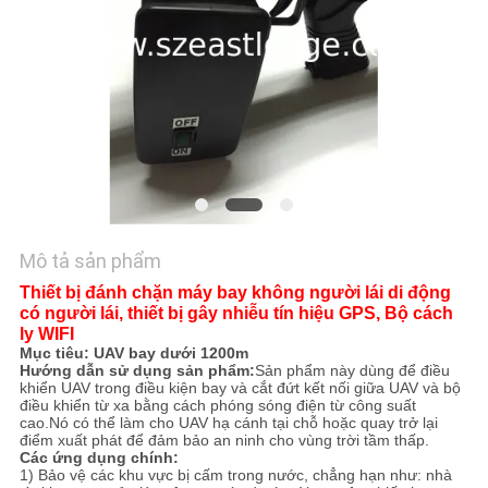
HỆ
CHÚNG
TÔI
TIN
TỨC
CÁC
Mô tả sản phẩm
TRƯỜNG
Thiết bị đánh chặn máy bay không người lái di động
có người lái, thiết bị gây nhiễu tín hiệu GPS, Bộ cách
HỢP
ly WIFI
Mục tiêu: UAV bay dưới 1200m
Hướng dẫn sử dụng sản phẩm:
Sản phẩm này dùng để điều
YÊU
khiển UAV trong điều kiện bay và cắt đứt kết nối giữa UAV và bộ
điều khiển từ xa bằng cách phóng sóng điện từ công suất
CẦU
cao.Nó có thể làm cho UAV hạ cánh tại chỗ hoặc quay trở lại
điểm xuất phát để đảm bảo an ninh cho vùng trời tầm thấp.
Các ứng dụng chính:
BÁO
1) Bảo vệ các khu vực bị cấm trong nước, chẳng hạn như: nhà