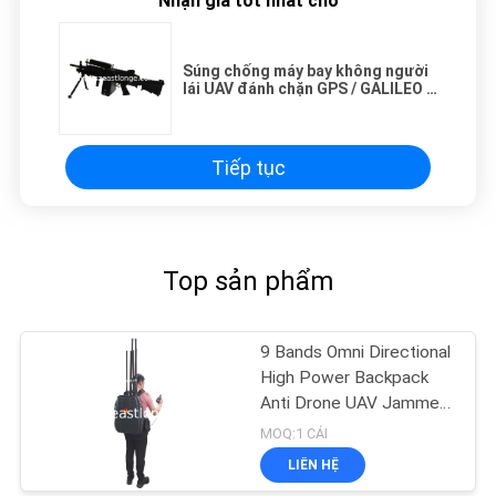
Nhận giá tốt nhất cho
Súng chống máy bay không người
lái UAV đánh chặn GPS / GALILEO /
GLONASS cho quân đội công an
Tiếp tục
Top sản phẩm
9 Bands Omni Directional
High Power Backpack
Anti Drone UAV Jammer
với điều khiển từ xa có
MOQ:1 CÁI
dây
LIÊN HỆ