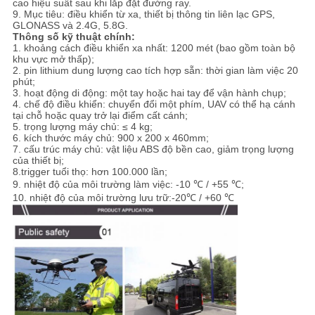
cao hiệu suất sau khi lắp đặt đường ray.
9. Mục tiêu: điều khiển từ xa, thiết bị thông tin liên lạc GPS,
GLONASS và 2.4G, 5.8G.
Thông số kỹ thuật chính:
1. khoảng cách điều khiển xa nhất: 1200 mét (bao gồm toàn bộ
khu vực mở thấp);
2. pin lithium dung lượng cao tích hợp sẵn: thời gian làm việc 20
phút;
3. hoạt động di động: một tay hoặc hai tay để vận hành chụp;
4. chế độ điều khiển: chuyển đổi một phím, UAV có thể hạ cánh
tại chỗ hoặc quay trở lại điểm cất cánh;
5. trọng lượng máy chủ: ≤ 4 kg;
6. kích thước máy chủ: 900 x 200 x 460mm;
7. cấu trúc máy chủ: vật liệu ABS độ bền cao, giảm trọng lượng
của thiết bị;
8.trigger tuổi thọ: hơn 100.000 lần;
9. nhiệt độ của môi trường làm việc: -10 ℃ / +55 ℃;
10. nhiệt độ của môi trường lưu trữ:
-20
℃ / +60 ℃