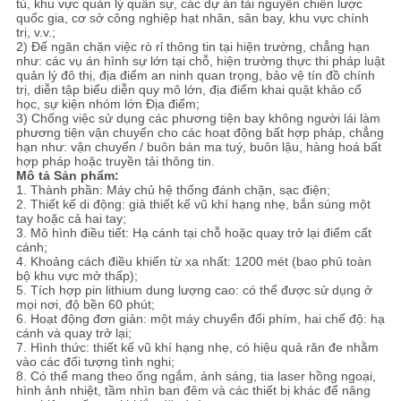
tù, khu vực quản lý quân sự, các dự án tài nguyên chiến lược
GIÁ
quốc gia, cơ sở công nghiệp hạt nhân, sân bay, khu vực chính
trị, v.v.;
2) Để ngăn chặn việc rò rỉ thông tin tại hiện trường, chẳng hạn
như: các vụ án hình sự lớn tại chỗ, hiện trường thực thi pháp luật
SƠ
quản lý đô thị, địa điểm an ninh quan trọng, bảo vệ tín đồ chính
trị, diễn tập biểu diễn quy mô lớn, địa điểm khai quật khảo cổ
ĐỒ
học, sự kiện nhóm lớn Địa điểm;
3) Chống việc sử dụng các phương tiện bay không người lái làm
TRANG
phương tiện vận chuyển cho các hoạt động bất hợp pháp, chẳng
hạn như: vận chuyển / buôn bán ma tuý, buôn lậu, hàng hoá bất
WEB
hợp pháp hoặc truyền tải thông tin.
Mô tả Sản phẩm:
1. Thành phần: Máy chủ hệ thống đánh chặn, sạc điện;
2. Thiết kế di động: giả thiết kế vũ khí hạng nhẹ, bắn súng một
PRIVACY
tay hoặc cả hai tay;
3. Mô hình điều tiết: Hạ cánh tại chỗ hoặc quay trở lại điểm cất
POLICY
cánh;
4. Khoảng cách điều khiển từ xa nhất: 1200 mét (bao phủ toàn
bộ khu vực mở thấp);
5. Tích hợp pin lithium dung lượng cao: có thể được sử dụng ở
mọi nơi, độ bền 60 phút;
6. Hoạt động đơn giản: một máy chuyển đổi phím, hai chế độ: hạ
cánh và quay trở lại;
7. Hình thức: thiết kế vũ khí hạng nhẹ, có hiệu quả răn đe nhằm
vào các đối tượng tình nghi;
8. Có thể mang theo ống ngắm, ánh sáng, tia laser hồng ngoại,
hình ảnh nhiệt, tầm nhìn ban đêm và các thiết bị khác để nâng