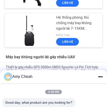
các khu vực nhạy cảm
LIÊN HỆ
với khoảng cách gây
nhiễu 2000m
Hệ thống phòng thủ
chống máy bay không
người lái 7-15KM
Backpack GPS Spoofing
MOQ:1set
LIÊN HỆ
Máy bay không người lái gây nhiễu UAV
Thiết bị gây nhiễu GPS 5000m GNSS Spoofer có Pin Tích hợp
để Chống Máy bay không người lái với Phần mềm Điều khiển
Amy Cheah
UAV-J2020 Series 160MHz 230W Hệ thống UAV chống phát
hiện phổ
3:36 PM
Hệ thống gây nhiễu GPS 6 kênh 3000m cho UAV chống máy
bay không người lái với định vị GPS giả và gây nhiễu siêu mạnh
Good day, what product are you looking for?