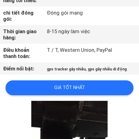
hàng tối thiểu:
TÔI
chi tiết đóng
Đóng gói mạng
gói:
THAM
Thời gian giao
8-15 ngày làm việc
QUAN
hàng:
NHÀ
Điều khoản
T / T, Western Union, PayPal
MÁY
thanh toán:
Điểm nổi bật:
,
gps tracker gây nhiễu
gps gây nhiễu di động
KIỂM
SOÁT
GIÁ TỐT NHẤT
CHẤT
LƯỢNG
LIÊN