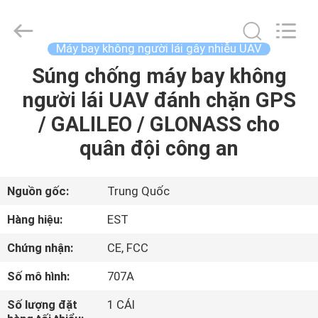
Copyright
©
2011
-
2026
Máy bay không người lái gây nhiễu UAV
EASTLONGE
ELECTRONICS(HK)
CO.,LTD.
Súng chống máy bay không
TRANG
All
Rights
người lái UAV đánh chặn GPS
CHỦ
Reserved.
/ GALILEO / GLONASS cho
CÁC
quân đội công an
SẢN
PHẨM
Nguồn gốc:
Trung Quốc
Hàng hiệu:
EST
VIDEO
Chứng nhận:
CE, FCC
Số mô hình:
707A
VỀ
CHÚNG
Số lượng đặt
1 CÁI